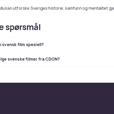
 du kan utforske Sveriges historie, samfunn og mentalitet 
 Svenske filmer gir oss et unikt innblikk i det svenske folkets li
l storbyen. De kan skildre hverdagssituasjoner, men de kan 
e spørsmål
samfunnsspørsmål og utfordre våre perspektiver. Visste du 
 har vunnet internasjonale priser og blitt rost for sin origina
ling?
n svensk film spesiell?
 en svensk film spesiell?
ner en svensk film? Det kan være den realistiske skildringe
lge svenske filmer fra CDON?
miljøer, den ofte subtile humoren, eller evnen til å fortelle s
 enkle virkemidler. Svenske filmer kan være både underhold
, og de kan ofte gi oss en følelse av gjenkjennelse og tilhø
å utforske forskjellige sjangre – svensk film har mye mer å ti
 detektivhistorier!
velge svenske filmer fra CDON?
i stolte av å kunne tilby et bredt og variert utvalg av svensk