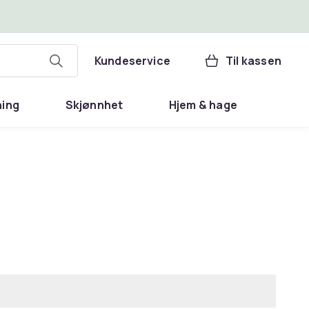
Kundeservice
Til kassen
ning
Skjønnhet
Hjem & hage