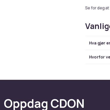
Se for deg at
filmens linse.
landsbygda ti
Vanlig
opp viktige 
svenske filmer
historiefortel
Hva gjør e
Hva gjør
Hva kjenneteg
Hvorfor ve
karakterer og 
historier med
tankevekkende
Og ikke glem 
bare drama og
Hvorfor 
Oppdag CDON
Hos CDON er v