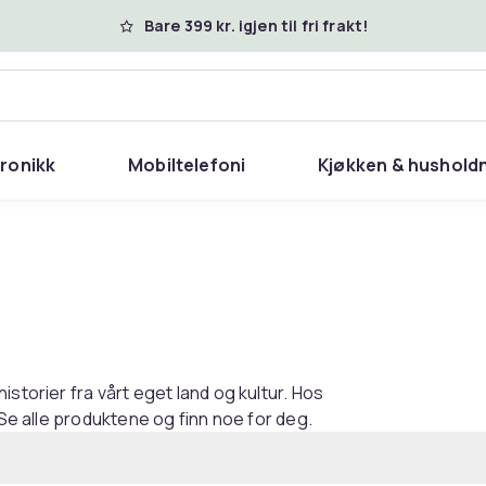
Bare 399 kr. igjen til fri frakt!
tronikk
Mobiltelefoni
Kjøkken & hushold
storier fra vårt eget land og kultur. Hos
 Se alle produktene og finn noe for deg.