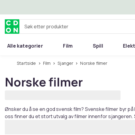
Hopp til hovedinnhold
Søk etter produkter
Alle kategorier
Film
Spill
Elek
Startside
Film
Sjanger
Norske filmer
Norske filmer
Ønsker du å se en god svensk film? Svenske filmer byr på hi
oss finner du et stort utvalg av filmer innenfor sjangeren.