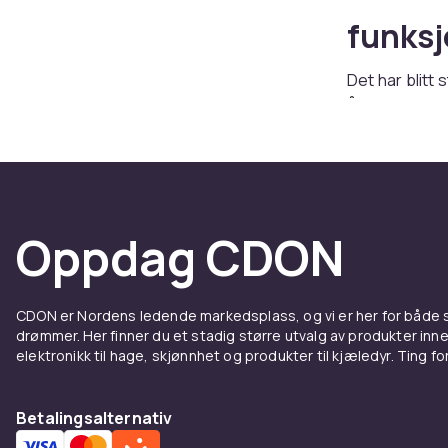
funks
Det har blitt
årsaker. Noen
genser eller 
grunner til at
akkurat som o
regnet. Funk
leker ute, ua
Oppdag CDON
varme hundekl
Hundek
CDON er Nordens ledende markedsplass, og vi er her for både
drømmer. Her finner du et stadig større utvalg av produkter inne
Det er viktig
elektronikk til hage, skjønnhet og produkter til kjæledyr. Ting for 
for hunden å 
for stramt el
hunden din, o
Betalingsalternativ
en regnfrakk 