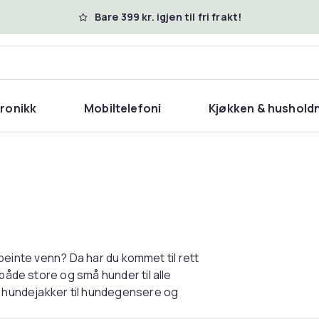
Bare 399 kr. igjen til fri frakt!
tronikk
Mobiltelefoni
Kjøkken & hushold
irbeinte venn? Da har du kommet til rett
både store og små hunder til alle
og hundejakker til hundegensere og