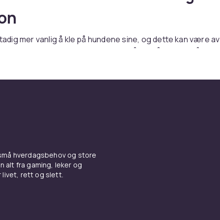
jon
 stadig mer vanlig å kle på hundene sine, og dette kan være a
 ganger synes vi kanskje det er gøy å kle på hunden vår i en
kul jakke uten noe praktisk formål. Men det finnes også prak
 hunden din kan ha sin egen lille garderobe. Våre firbeinte ve
ss, trenge noe varmt om vinteren eller noe som holder dem 
sjonelle og komfortable hundeklær øker hundens komfort nå
vhengig av temperatur og vær. Fremfor alt kan det være lurt 
ær til turer om vinteren og regnfrakker i den våte årstiden.
lær etter været
 små hverdagsbehov og store
n alt fra gaming, leker og
 å huske når vi kjøper klær til hundene våre at de må være ko
livet, rett og slett.
bruke. De skal fortsatt kunne bevege seg fritt, og ingenting s
ler gni ubehagelig. Sørg derfor for å finne riktig størrelse s
g å bruke riktig type plagg til riktig anledning. På en regnvæ
til hund perfekt, mens på en varm og solrik dag kan hunden k