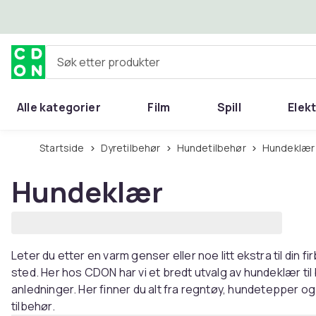
Hopp til hovedinnhold
Søk etter produkter
Alle kategorier
Film
Spill
Elek
Startside
Dyretilbehør
Hundetilbehør
Hundeklær
Hundeklær
Leter du etter en varm genser eller noe litt ekstra til din f
sted. Her hos CDON har vi et bredt utvalg av hundeklær til 
anledninger. Her finner du alt fra regntøy, hundetepper 
tilbehør.