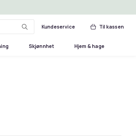
Kundeservice
Til kassen
ning
Skjønnhet
Hjem & hage