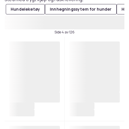
Hundeleketøy
Innhegningssytem for hunder
Hu
Side 4 av 126