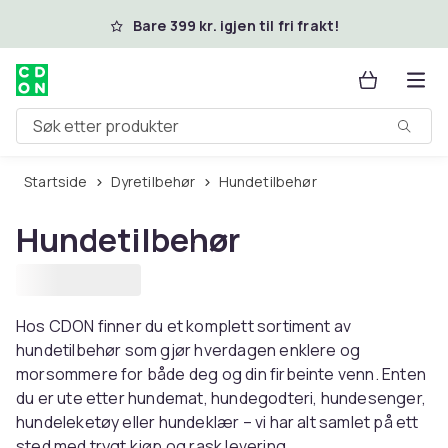
Hopp til hovedinnhold
Bare 399 kr. igjen til fri frakt!
Søk etter produkter
Startside
Dyretilbehør
Hundetilbehør
Hundetilbehør
Hos CDON finner du et komplett sortiment av
hundetilbehør som gjør hverdagen enklere og
morsommere for både deg og din firbeinte venn. Enten
du er ute etter hundemat, hundegodteri, hundesenger,
hundeleketøy eller hundeklær – vi har alt samlet på ett
sted med trygt kjøp og rask levering.