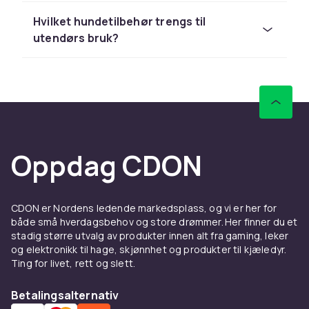
og finn det perfekte utstyret til hunden din.
Hvilket hundetilbehør trengs til
utendørs bruk?
Fôr og godbiter – grunnlaget
for god helse
Riktig ernæring er nøkkelen til hundens helse
og velvære. I vårt utvalg finner du
hundemat
av
høy kvalitet – tørrfôr, våtfôr og kornfrie
alternativer fra ledende produsenter. Supplér
Oppdag CDON
gjerne med deilige
hundegodteri
som
belønning under trening eller som en daglig
forkjælelse. Riktig fôr støtter hundens
energinivå, pelskvalitet og generelle helse
CDON er Nordens ledende markedsplass, og vi er her for
både små hverdagsbehov og store drømmer. Her finner du et
gjennom alle livsfaser.
stadig større utvalg av produkter innen alt fra gaming, leker
og elektronikk til hage, skjønnhet og produkter til kjæledyr.
Komfort og hvile
Ting for livet, rett og slett.
Hunder sover i gjennomsnitt 12–14 timer om
Betalingsalternativ
dagen, og en god
hundeseng
er derfor en