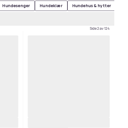
Hundesenger
Hundeklær
Hundehus & hytter
Ble
Side 2 av 124