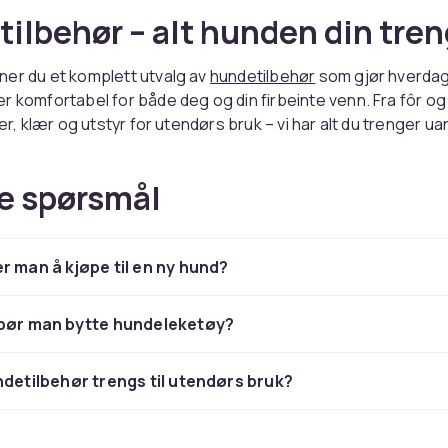
ilbehør – alt hunden din tren
ner du et komplett utvalg av
hundetilbehør
som gjør hverda
r komfortabel for både deg og din firbeinte venn. Fra fôr og
ger, klær og utstyr for utendørs bruk – vi har alt du trenger u
en leken valp, en aktiv voksen eller en rolig senior. Kvalitet
e merker sikrer at hunden din får det beste, og med trygt kj
e spørsmål
et enkelt å handle hos oss. Utforsk vårt brede sortiment og f
ret til hunden din.
 godbiter – grunnlaget for god
r man å kjøpe til en ny hund?
 bør man bytte hundeleketøy?
ng er nøkkelen til hundens helse og velvære. I vårt utvalg fin
ndetilbehør trengs til utendørs bruk?
høy kvalitet – tørrfôr, våtfôr og kornfrie alternativer fra lede
 Supplér gjerne med deilige
hundegodteri
som belønning un
 som en daglig forkjælelse. Riktig fôr støtter hundens energin