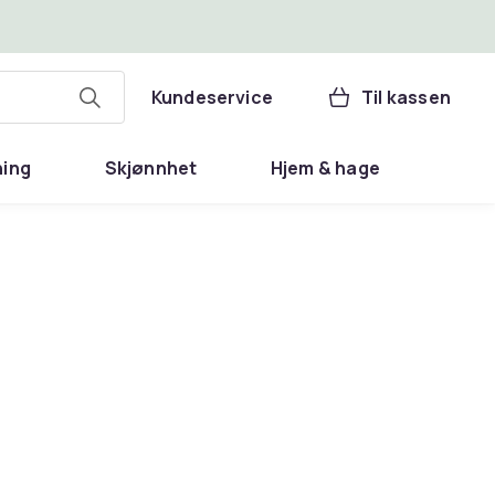
Kundeservice
Til kassen
ning
Skjønnhet
Hjem & hage