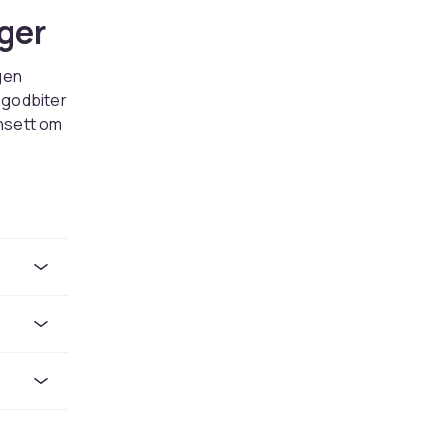
ger
gen
 godbiter
ansett om
sprodukter
øp og rask
inn det
ner du
nde
der
ivå,