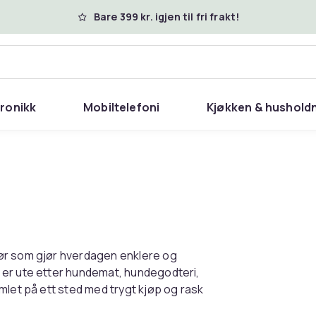
Bare 399 kr. igjen til fri frakt!
tronikk
Mobiltelefoni
Kjøkken & hushold
ør som gjør hverdagen enklere og
 er ute etter hundemat, hundegodteri,
mlet på ett sted med trygt kjøp og rask