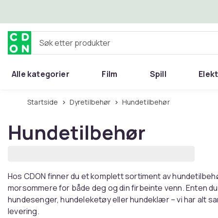
Hopp til hovedinnhold
Søk etter produkter
Alle kategorier
Film
Spill
Elek
Startside
Dyretilbehør
Hundetilbehør
Hundetilbehør
Hos CDON finner du et komplett sortiment av hundetilbeh
morsommere for både deg og din firbeinte venn. Enten du
hundesenger, hundeleketøy eller hundeklær – vi har alt sa
levering.