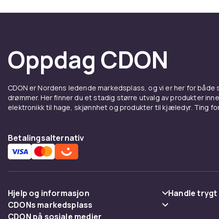
pelskvalitet 
Komfor
Oppdag CDON
Hunder sover
derfor en vikt
ortopediske 
For valper og
CDON er Nordens ledende markedsplass, og vi er her for både
drømmer. Her finner du et stadig større utvalg av produkter inne
hjemmet effe
elektronikk til hage, skjønnhet og produkter til kjæledyr. Ting for 
varmt og tørt 
Aktivi
Betalingsalternativ
En aktiv hund 
stimulering,
hage, kan et
Hjelp og informasjon
Handle trygt
firbeinte. Med
CDONs markedsplass
Vanlige spørsmål
Betaling
Handle
CDON på sosiale medier