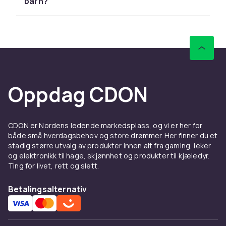
priser med rask levering og enkel retur.
barn?
Sammenlign produkter og les
kundeanmeldelser for å finne beste leketøy. Vi
har et stort sortiment til alle budsjetter.
Hos CDON finner du magnetleker fra LEGO,
Barbie og Schleich til konkurransedyktige
priser med rask levering og enkel retur.
Oppdag CDON
Sammenlign produkter og les
kundeanmeldelser for å finne beste leketøy. Vi
har et stort sortiment til alle budsjetter.
CDON er Nordens ledende markedsplass, og vi er her for
både små hverdagsbehov og store drømmer. Her finner du et
Hos CDON finner du magnetleker fra LEGO,
stadig større utvalg av produkter innen alt fra gaming, leker
Barbie og Schleich til konkurransedyktige
og elektronikk til hage, skjønnhet og produkter til kjæledyr.
priser med rask levering og enkel retur.
Ting for livet, rett og slett.
Sammenlign produkter og les
Betalingsalternativ
kundeanmeldelser for å finne beste leketøy. Vi
har et stort sortiment til alle budsjetter.
Hos CDON finner du magnetleker fra LEGO,