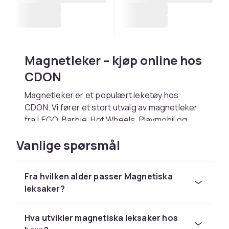
Magnetleker – kjøp online hos
CDON
Magnetleker er et populært leketøy hos
CDON. Vi fører et stort utvalg av magnetleker
fra LEGO, Barbie, Hot Wheels, Playmobil og
Schleich til konkurransedyktige priser.
Vanlige spørsmål
Velg magnetleker basert på barnets alder og
interesser. Hos CDON handler du trygt med
rask levering og enkel retur.
Fra hvilken alder passer Magnetiska
leksaker?
Utforsk hele lekesortimentet hos CDON.
Hos CDON finner du magnetleker fra LEGO,
Barbie og Schleich til konkurransedyktige
Hva utvikler magnetiska leksaker hos