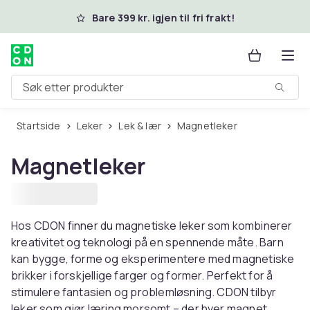
Hopp til hovedinnhold
Bare 399 kr. igjen til fri frakt!
Søk etter produkter
Startside
Leker
Lek & lær
Magnetleker
Magnetleker
Hos CDON finner du magnetiske leker som kombinerer
kreativitet og teknologi på en spennende måte. Barn
kan bygge, forme og eksperimentere med magnetiske
brikker i forskjellige farger og former. Perfekt for å
stimulere fantasien og problemløsning. CDON tilbyr
leker som gjør læring morsomt – der hver magnet