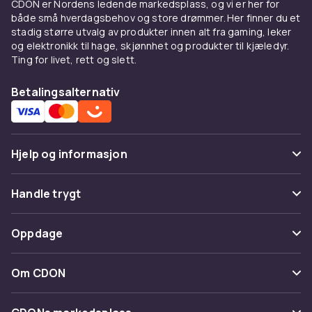
CDON er Nordens ledende markedsplass, og vi er her for
og løser opp oksidasjon i gamle tilkoblinger.
både små hverdagsbehov og store drømmer. Her finner du et
Kjøp
elektronikkrens
eprodukter online hos
stadig større utvalg av produkter innen alt fra gaming, leker
CDON – trykkluft, mikrofiberduker og
og elektronikk til hage, skjønnhet og produkter til kjæledyr.
Ting for livet, rett og slett.
kontaktspray.
Fordeler og bruksanvisning
Betalingsalternativ
for Elektronikkrens
Hos CDON finner du Elektronikkrens fra
Hjelp og informasjon
ledende produsenter til konkurransedyktige
priser. Vårt brede sortiment dekker alle
Vanlige spørsmål
prisklasser, fra innstegsmodeller til avanserte
Handle trygt
profesjonelle løsninger. Alle produkter er
Spor pakke
sertifiserte og møter europeiske kvalitets- og
Betaling
Oppdage
sikkerhetsstandarder.
Angre & returner her
Levering
Når du kjøper Elektronikkrens hos CDON, får du
Kategorier
Kontakt oss
Om CDON
tilgang til produktbeskrivelser med detaljerte
Vilkår & policy
Varemerker
spesifikasjoner, kundeanmeldelser og enkel
Om oss
Tilbakekallinger