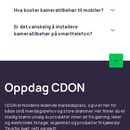
fjernkontroller. Enten du er hobbyentusiast
Hva koster kameratilbehør til mobiler?
eller profesjonell innholdsskaper, finner du
produkter som passer dine behov og budsjett.
Er det vanskelig å installere
Populære kategorier innen
kameratilbehør på smarttelefon?
mobilkameratilbehør
Vil du ha skarpere og mer stabile opptak? Se
vårt utvalg av
stativer og holdere til
mobiltelefon
– de gir deg solid støtte i alle
opptakssituasjoner, fra selfies til
livestreaming.
Oppdag CDON
Kamerabeskyttelse er et must for enhver
mobilbruker. Riper og støt kan skade
kameralinsen og redusere bildekvaliteten
CDON er Nordens ledende markedsplass, og vi er her for
betraktelig. Velg en kvalitetsbeskyttelse til
både små hverdagsbehov og store drømmer. Her finner du et
linsen din og hold kameraet skarpt.
stadig større utvalg av produkter innen alt fra gaming, leker
og elektronikk til hage, skjønnhet og produkter til kjæledyr.
Linsepåsett lar deg utvide synsvinkel og
Ting for livet, rett og slett.