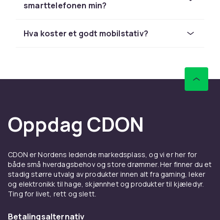
Velg riktig stativ til ditt
smarttelefonen min?
formål
Hva koster et godt mobilstativ?
Til reiser og utendørs fotografering anbefaler
vi lette, foldbare stativer i aluminium. De er
enkle å ha med i sekken og passer til de fleste
terrengtyper.
Til innholdsskapere er et fleksibelt stativ med
ringslys en populær løsning. Det gir deg godt
lys og stabilt opptak på en gang – perfekt til
Oppdag CDON
makeup-tutorials, unboxings og vlogs i 2026.
Vil du kombinere stativet med de beste
kameralinser og beskyttelse? Utforsk hele
CDON er Nordens ledende markedsplass, og vi er her for
både små hverdagsbehov og store drømmer. Her finner du et
sortimentet av mobilkameratilbehør
hos
stadig større utvalg av produkter innen alt fra gaming, leker
CDON.
og elektronikk til hage, skjønnhet og produkter til kjæledyr.
Ting for livet, rett og slett.
Populære stativmodeller og
merker
Betalingsalternativ