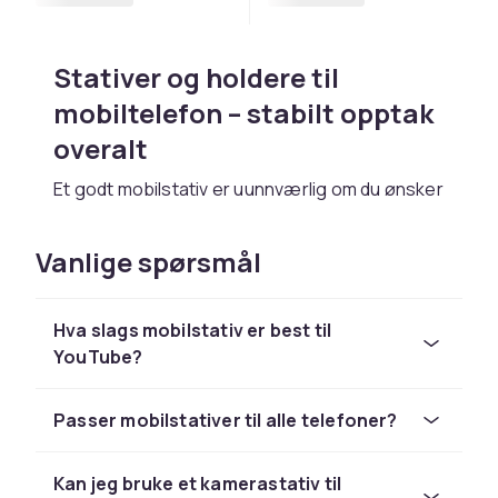
Stativer og holdere til
mobiltelefon – stabilt opptak
overalt
Et godt mobilstativ er uunnværlig om du ønsker
skarpe bilder og stabile videoopptak. Enten du
vil lage YouTube-videoer, livestreame på
Vanlige spørsmål
sosiale medier eller ta stabiliserte selfies,
finner du riktig stativ hos CDON.
Hva slags mobilstativ er best til
Mobilstativer finnes i mange størrelser og
YouTube?
design – fra kompakte bordstativer til høye
gulvstativer og fleksible gorillastativer som
kan festes nesten overalt. Mange modeller
Passer mobilstativer til alle telefoner?
inkluderer et kulehode som gir deg frihet til å
dreie og vinkle telefonen akkurat som ønsket.
Kan jeg bruke et kamerastativ til