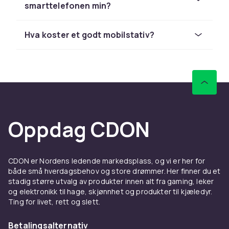
Velg riktig stativ til ditt
smarttelefonen min?
formål
Hva koster et godt mobilstativ?
Til reiser og utendørs fotografering anbefaler
vi lette, foldbare stativer i aluminium. De er
enkle å ha med i sekken og passer til de fleste
terrengtyper.
Til innholdsskapere er et fleksibelt stativ med
ringslys en populær løsning. Det gir deg godt
lys og stabilt opptak på en gang – perfekt til
Oppdag CDON
makeup-tutorials, unboxings og vlogs i 2026.
Vil du kombinere stativet med de beste
kameralinser og beskyttelse? Utforsk hele
CDON er Nordens ledende markedsplass, og vi er her for
både små hverdagsbehov og store drømmer. Her finner du et
sortimentet av mobilkameratilbehør
hos
stadig større utvalg av produkter innen alt fra gaming, leker
CDON.
og elektronikk til hage, skjønnhet og produkter til kjæledyr.
Ting for livet, rett og slett.
Populære stativmodeller og
merker
Betalingsalternativ