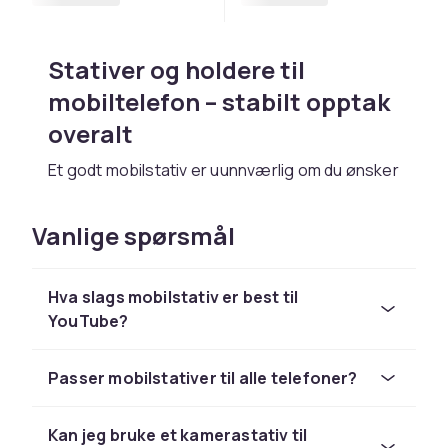
Stativer og holdere til
mobiltelefon – stabilt opptak
overalt
Et godt mobilstativ er uunnværlig om du ønsker
skarpe bilder og stabile videoopptak. Enten du
vil lage YouTube-videoer, livestreame på
Vanlige spørsmål
sosiale medier eller ta stabiliserte selfies,
finner du riktig stativ hos CDON.
Hva slags mobilstativ er best til
Mobilstativer finnes i mange størrelser og
YouTube?
design – fra kompakte bordstativer til høye
gulvstativer og fleksible gorillastativer som
kan festes nesten overalt. Mange modeller
Passer mobilstativer til alle telefoner?
inkluderer et kulehode som gir deg frihet til å
dreie og vinkle telefonen akkurat som ønsket.
Kan jeg bruke et kamerastativ til