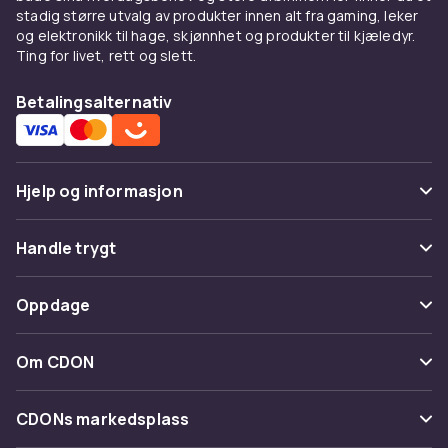
stadig større utvalg av produkter innen alt fra gaming, leker
og elektronikk til hage, skjønnhet og produkter til kjæledyr.
Ting for livet, rett og slett.
Betalingsalternativ
Hjelp og informasjon
Vanlige spørsmål
Handle trygt
Spor pakke
Betaling
Oppdage
Angre & returner her
Levering
Kategorier
Kontakt oss
Om CDON
Vilkår & policy
Varemerker
Om oss
Tilbakekallinger
CDONs markedsplass
Guider