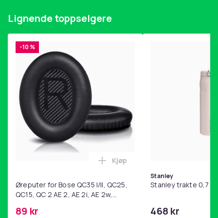
Farge
Lignende toppselgere
Black
Vekt, gram
-10 %
25
Artikkel nr.
dd5abd18-cdd8-4814-98e9-1db4b2bbb609
Produktsikkerhetsinformasjon
Kjøp
Legg Øreputer for Bose QC35 I/
Stanley
Øreputer for Bose QC35 I/II, QC25,
Stanley trakte 0,7 l,
QC15, QC 2 AE 2, AE 2i, AE 2w,
SoundTrue, SoundLink Black
89 kr
468 kr