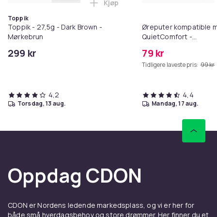
Kjøp
Legg Toppik - 27,5g - Dark Brow
Toppik
Toppik - 27,5g - Dark Brown -
Øreputer kompatible 
Mørkebrun
QuietComfort -
QC35/QC25/QC15/AE2 
299 kr
79 kr
Tidligere laveste pris:
99 kr
4,2
4,4
torsdag, 13 aug.
mandag, 17 aug.
Oppdag CDON
CDON er Nordens ledende markedsplass, og vi er her for
både små hverdagsbehov og store drømmer. Her finner du et