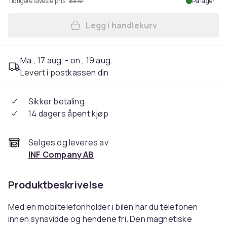
Tidligere laveste pris:
83 kr
På lager
Legg i handlekurv
Legg Magnetisk telefonholde
Ma., 17 aug. - on., 19 aug.
Levert i postkassen din
Sikker betaling
14 dagers åpent kjøp
Selges og leveres av
INF Company AB
Produktbeskrivelse
Med en mobiltelefonholder i bilen har du telefonen
innen synsvidde og hendene fri. Den magnetiske