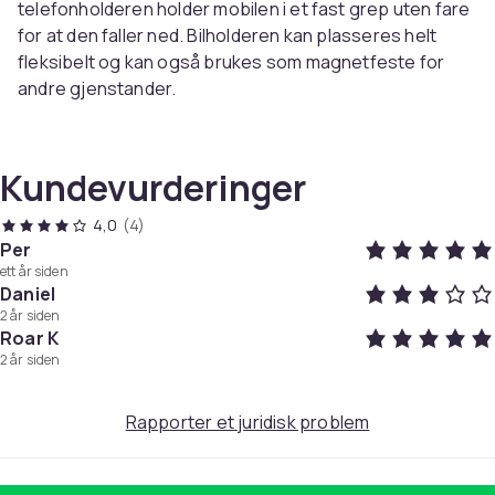
telefonholderen holder mobilen i et fast grep uten fare
for at den faller ned. Bilholderen kan plasseres helt
fleksibelt og kan også brukes som magnetfeste for
andre gjenstander.
Spesifikasjoner:
Farge: svart
Kundevurderinger
Materiale: PC, ABS, aluminiumslegering
Størrelse: 3,3x3,3x0,8 cm
4,0
(4)
Kompatibel med alle mobiler
Per
ett år siden
Daniel
Slik gjør du det:
2 år siden
1. Fest jernplatene til telefonen.
Roar K
2. Fjern det dobbeltsidige klistremerket på holderen.
2 år siden
3. Plasser holderen på ønsket plassering og trykk godt.
Rapporter et juridisk problem
Pakken inkluderer:
1 x magnetisk bilholder
2 x jernplater