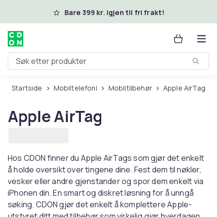
Hopp til hovedinnhold
Bare 399 kr. igjen til fri frakt!
Søk etter produkter
Startside
Mobiltelefoni
Mobiltilbehør
Apple AirTag
Apple AirTag
Hos CDON finner du Apple AirTags som gjør det enkelt
å holde oversikt over tingene dine. Fest dem til nøkler,
vesker eller andre gjenstander og spor dem enkelt via
iPhonen din. En smart og diskret løsning for å unngå
søking. CDON gjør det enkelt å komplettere Apple-
utstyret ditt med tilbehør som virkelig gjør hverdagen