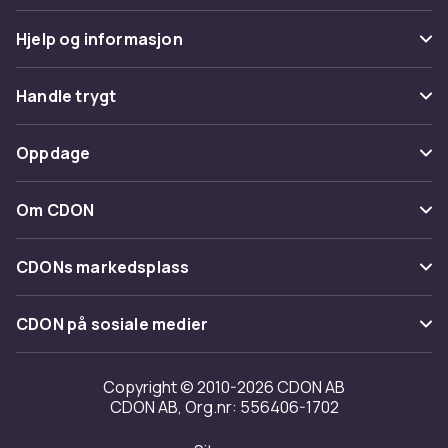
Hjelp og informasjon
Vanlige spørsmål
Handle trygt
Spor pakke
Betaling
Oppdage
Angre & returner her
Levering
Kategorier
Kontakt oss
Om CDON
Vilkår & policy
Varemerker
Om oss
Tilbakekallinger
CDONs markedsplass
Guider
Kundeanmeldelser
Merchant Help Center
CDON på sosiale medier
Jobbe på CDON
Investor relations
Copyright © 2010-2026 CDON AB
CDON AB, Org.nr: 556406-1702
Tilgjengelighet