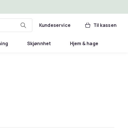
Kundeservice
Til kassen
ning
Skjønnhet
Hjem & hage