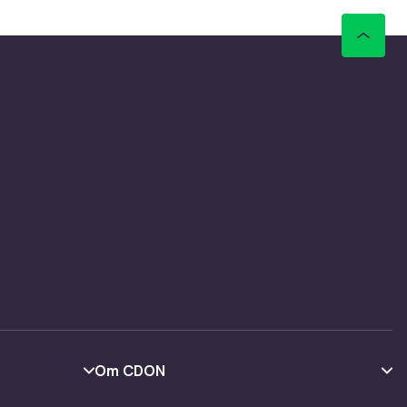
ker og
r der og
lett
rekken,
ye
ustikke
er
ge
ldre, og
 en
Om CDON
Om oss