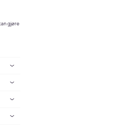
kan gjøre
bevaring,
ert og
møter, og
ndre har
 over.
s
ørge for
ffer under