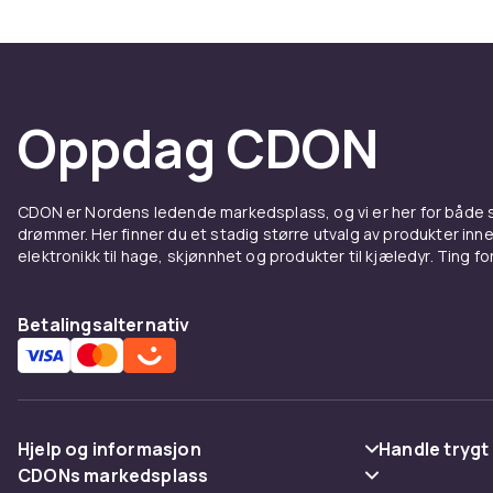
setet egner s
ekstra vesker
hente det du 
Knaggehyller
Oppdag CDON
garderobe-lø
og du har lag
gulvareal.
CDON er Nordens ledende markedsplass, og vi er her for både
drømmer. Her finner du et stadig større utvalg av produkter inne
Stil o
elektronikk til hage, skjønnhet og produkter til kjæledyr. Ting for 
Oppbevaringsb
Betalingsalternativ
varianter i ma
mørkfarget fu
materialer o
Polstrede ga
er spesielt p
Hjelp og informasjon
Handle trygt
modell som pas
CDONs markedsplass
Vanlige spørsmål
Betaling