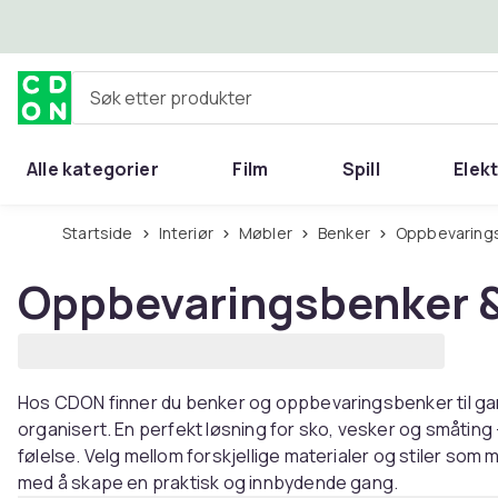
Hopp til hovedinnhold
Søk etter produkter
Alle kategorier
Film
Spill
Elek
Startside
Interiør
Møbler
Benker
Oppbevarin
Oppbevaringsbenker 
Hos CDON finner du benker og oppbevaringsbenker til ga
organisert. En perfekt løsning for sko, vesker og småting
følelse. Velg mellom forskjellige materialer og stiler som 
med å skape en praktisk og innbydende gang.