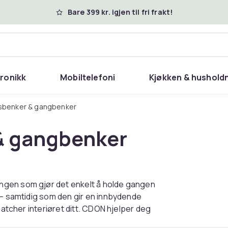
Bare 399 kr. igjen til fri frakt!
tronikk
Mobiltelefoni
Kjøkken & hushold
gsbenker & gangbenker
& gangbenker
ngen som gjør det enkelt å holde gangen
 – samtidig som den gir en innbydende
matcher interiøret ditt. CDON hjelper deg