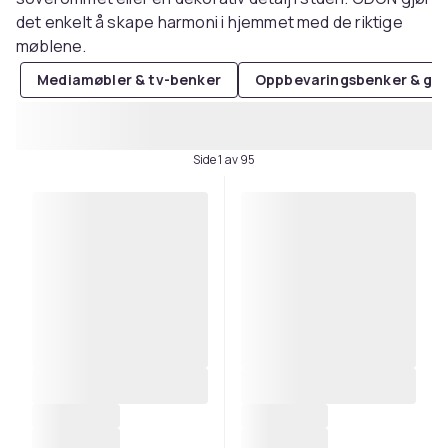
det enkelt å skape harmoni i hjemmet med de riktige
møblene.
Mediamøbler & tv-benker
Oppbevaringsbenker & ga
Side 1 av 95