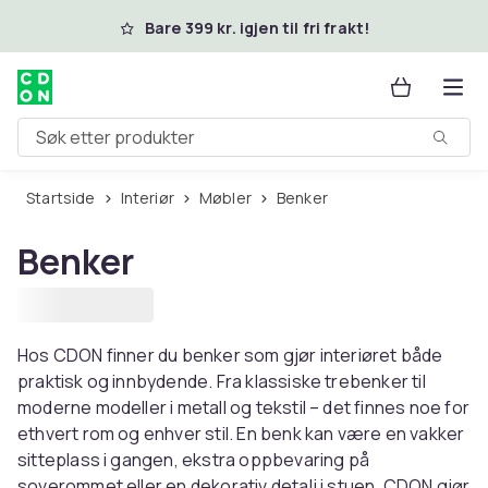
Hopp til hovedinnhold
Bare 399 kr. igjen til fri frakt!
Søk etter produkter
Startside
Interiør
Møbler
Benker
Benker
Hos CDON finner du benker som gjør interiøret både
praktisk og innbydende. Fra klassiske trebenker til
moderne modeller i metall og tekstil – det finnes noe for
ethvert rom og enhver stil. En benk kan være en vakker
sitteplass i gangen, ekstra oppbevaring på
soverommet eller en dekorativ detalj i stuen. CDON gjør