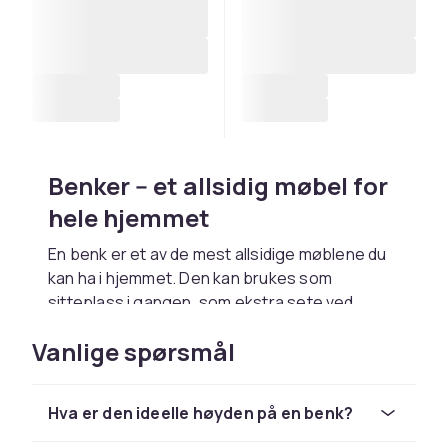
Benker -- et allsidig møbel for
hele hjemmet
En benk er et av de mest allsidige møblene du
kan ha i hjemmet. Den kan brukes som
sitteplass i gangen, som ekstra sete ved
spisebordet, som sengebenk på soverommet
Vanlige spørsmål
eller som et dekorativt element i stuen. Benker
finnes i et utall av stiler, materialer og
størrelser, slik at du alltid finner noe som
Hva er den ideelle høyden på en benk?
passer til din bolig.