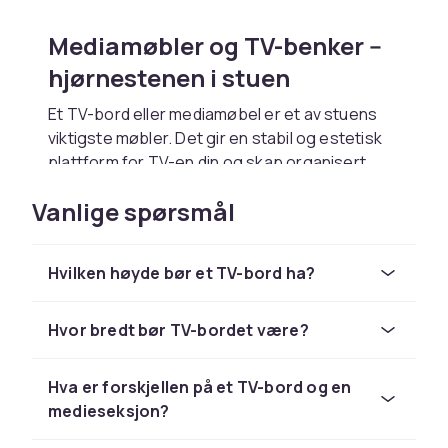
Mediamøbler og TV-benker --
hjørnestenen i stuen
Et TV-bord eller mediamøbel er et av stuens
viktigste møbler. Det gir en stabil og estetisk
plattform for TV-en din og skap organisert
oppbevaring for alt av elektronikk, kabler og
Vanlige spørsmål
underholdningsmateriell. Et godt mediamøbel
setter standarden for resten av stuerommets
interiør.
Hvilken høyde bør et TV-bord ha?
Mediamøbler finnes i mange varianter: enkle
og minimalistiske TV-bord, store
Hvor bredt bør TV-bordet være?
medieseksjoner med skap og hyller, og
flytende løsninger som monteres direkte på
veggen. Valg av modell avhenger av TV-
Hva er forskjellen på et TV-bord og en
størrelse, romstørrelse og
medieseksjon?
oppbevaringsbehov.