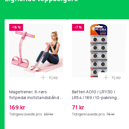
-16 %
-7 %
Kjøp
Kjøp
Legg Magetrener, 6-rørs fotpedal mot
Legg Bat
Magetrener, 6-rørs
Batteri AG10 / LR1130 /
fotpedal motstandsbånd -
LR54 / 189 / 10-pakning
mage- og kjernetrening,
PKcell
169 kr
71 kr
yoga og
Tidligere laveste pris:
201 kr
Tidligere laveste pris:
76 kr
hjemmegymnastikk Pink