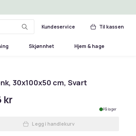
Kundeservice
Til kassen
ning
Skjønnhet
Hjem & hage
nk, 30x100x50 cm, Svart
 kr
På lager
Legg i handlekurv
Legg Skobenk, 30x100x50 cm, Svart