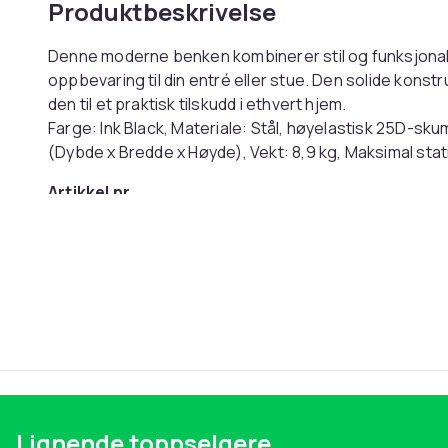
Produktbeskrivelse
Denne moderne benken kombinerer stil og funksjonalit
oppbevaring til din entré eller stue. Den solide kons
den til et praktisk tilskudd i ethvert hjem.
Farge: Ink Black, Materiale: Stål, høyelastisk 25D-sku
(Dybde x Bredde x Høyde), Vekt: 8,9 kg, Maksimal stat
Artikkel nr.
Produktsikkerhetsinformasjon
Lignende toppselgere