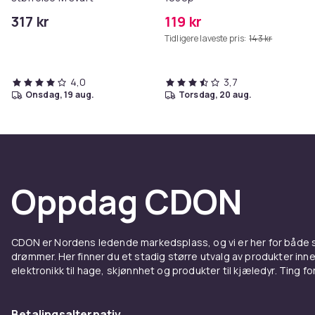
317 kr
119 kr
Tidligere laveste pris:
143 kr
4,0
3,7
onsdag, 19 aug.
torsdag, 20 aug.
Oppdag CDON
CDON er Nordens ledende markedsplass, og vi er her for både
drømmer. Her finner du et stadig større utvalg av produkter inne
elektronikk til hage, skjønnhet og produkter til kjæledyr. Ting for 
Betalingsalternativ