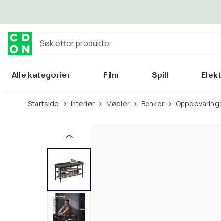
Hopp til hovedinnhold
Søk etter produkter
Alle kategorier
Film
Spill
Elek
Startside
Interiør
Møbler
Benker
Oppbevarin