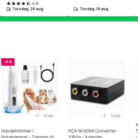
4,6
torsdag, 20 aug.
tirsdag, 18 aug.
-9 %
Kjøp
Kjøp
vart i handlekurven
T til HDMI-omformer 1080p i handlekurven
Legg Hundetrimmer / Potetrimmer - Trimme
Legg RCA ti
T
Hundetrimmer /
RCA til HDMI Converter
T
Potetrimmer - Trimmer for
1080p - Adapter
-