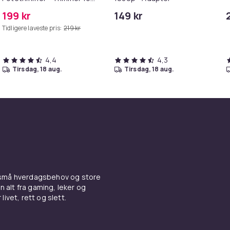
Poter
199 kr
149 kr
Tidligere laveste pris:
219 kr
4,4
4,3
tirsdag, 18 aug.
tirsdag, 18 aug.
 små hverdagsbehov og store
n alt fra gaming, leker og
livet, rett og slett.