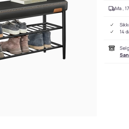
Ma., 17
Sikk
14 d
Selg
San