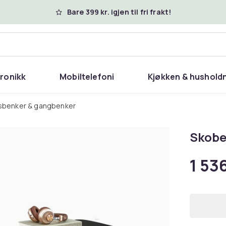
Bare 399 kr. igjen til fri frakt!
tronikk
Mobiltelefoni
Kjøkken & hushold
gsbenker & gangbenker
Skobe
1 536