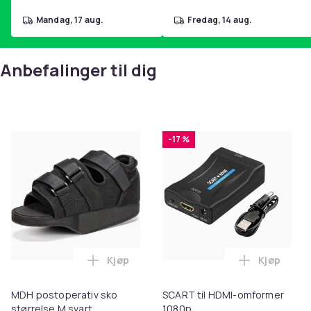
mandag, 17 aug.
fredag, 14 aug.
Anbefalinger til dig
-17 %
Kjøp
Kjøp
Legg MDH postoperativ sko størrelse M s
Legg SCAR
MDH postoperativ sko
SCART til HDMI-omformer
størrelse M svart
1080p