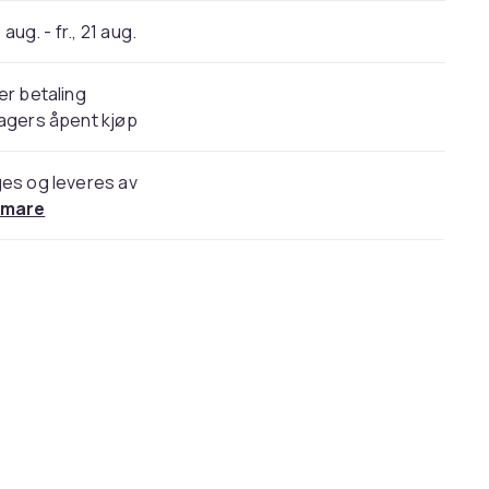
 aug. - fr., 21 aug.
er betaling
agers åpent kjøp
es og leveres av
mare