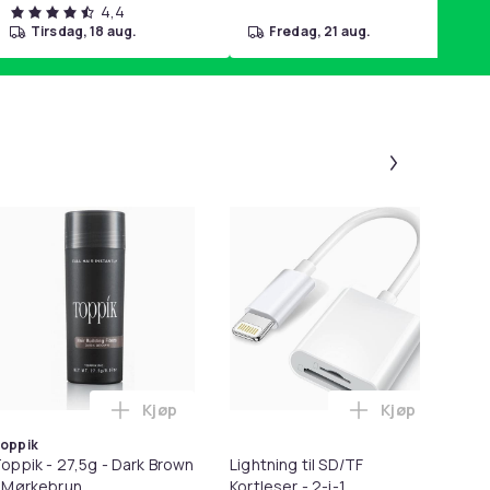
4,4
tirsdag, 18 aug.
fredag, 21 aug.
Panel 1 a
-
Kjøp
Kjøp
r for Poter i handlekurven
l HDMI Converter 1080p - Adapter i handlekurven
Legg Toppik - 27,5g - Dark Brown - Mørkebru
Legg Lightnin
oppik
oppik - 27,5g - Dark Brown
Lightning til SD/TF
Ør
 Mørkebrun
Kortleser - 2-i-1
X5