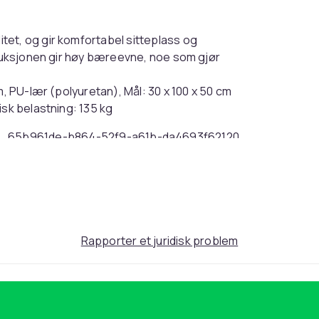
et, og gir komfortabel sitteplass og
truksjonen gir høy bæreevne, noe som gjør
m, PU-lær (polyuretan), Mål: 30 x 100 x 50 cm
isk belastning: 135 kg
65b961de-b864-52f9-a61b-da4693f62120
Rapporter et juridisk problem