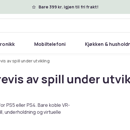
Bare 399 kr. igjen til fri frakt!
tronikk
Mobiltelefoni
Kjøkken & hushold
vis av spill under utvikling
vis av spill under utvi
for PS5 eller PS4. Bare koble VR-
l, underholdning og virtuelle