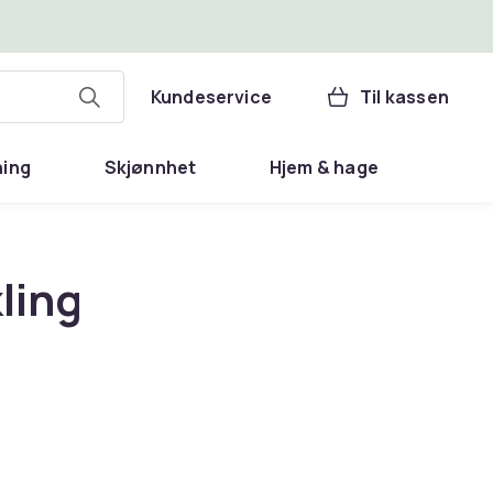
Kundeservice
Til kassen
ning
Skjønnhet
Hjem & hage
kling