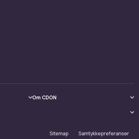
Om CDON
Om oss
Kundeanmeldelser
Jobbe på CDON
Sitemap
Samtykkepreferanser