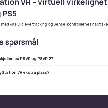
tion VR – virtuell virkelighet 
g PS5
5 med 4K HDR, eye tracking og Sense-kontrollernes haptisk
t dramatisk fremskritt. Originalt PSVR fungerer med PS4 og 
 500+ spill. Sørg for minst 1,5x1,5 meter fri plass til stående
e spørsmål
gang med PlayStation VR
skjellen på PSVR og PSVR 2?
tere VR-sesjoner og bygg opp toleransen gradvis. Kalibrer a
 best mulig bilde. Begynn med stasjonære VR-spill før mer
evende titler.
yStation VR ekstra plass?
ll til PlayStation.
er du PlayStation-produkter til konkurransedyktige priser 
nkel returrett.