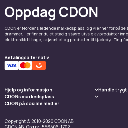
Oppdag CDON
CDON er Nordens ledende markedsplass, og vi er her for både
drømmer. Her finner du et stadig større utvalg av produkter inne
elektronikk til hage, skjønnhet og produkter til kjæledyr. Ting for 
Betalingsalternativ
Hjelp og informasjon
Handle trygt
CDONs markedsplass
Vanlige spørsmål
Betaling
CDON på sosiale medier
Merchant Help Center
Spor pakke
Levering
Copyright © 2010-2026 CDON AB
Angre & returner her
Vilkår & polic
CDON AB, Org.nr: 556406-1702