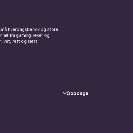
 små hverdagsbehov og store
n alt fra gaming, leker og
livet, rett og slett.
Oppdage
Kategorier
Varemerker
y
Guider