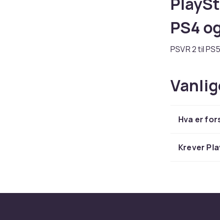
PlaySta
PS4 o
PSVR 2 til PS
feedback er e
adapter og har
Vanlig
Kom i 
Hva er for
Start med kor
headsetet for
bevegelseskr
Krever Pla
Utforsk VR-spi
Hos CDON finn
levering og e