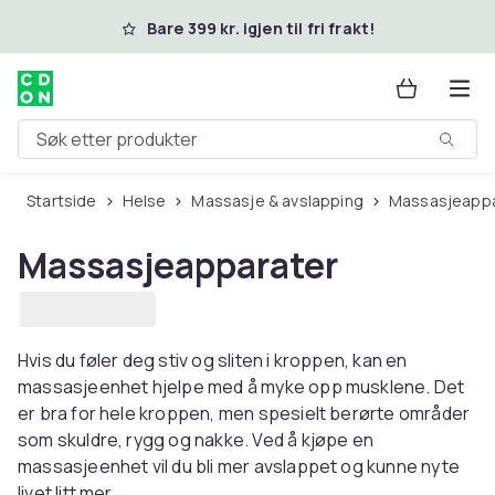
Hopp til hovedinnhold
Bare 399 kr. igjen til fri frakt!
Søk etter produkter
Startside
Helse
Massasje & avslapping
Massasjeapp
Massasjeapparater
Hvis du føler deg stiv og sliten i kroppen, kan en
massasjeenhet hjelpe med å myke opp musklene. Det
er bra for hele kroppen, men spesielt berørte områder
som skuldre, rygg og nakke. Ved å kjøpe en
massasjeenhet vil du bli mer avslappet og kunne nyte
livet litt mer.