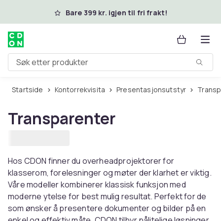
Hopp til hovedinnhold
Bare 399 kr. igjen til fri frakt!
Søk etter produkter
Startside
Kontorrekvisita
Presentasjonsutstyr
Trans
Transparenter
Hos CDON finner du overheadprojektorer for
klasserom, forelesninger og møter der klarhet er viktig.
Våre modeller kombinerer klassisk funksjon med
moderne ytelse for best mulig resultat. Perfekt for de
som ønsker å presentere dokumenter og bilder på en
enkel og effektiv måte. CDON tilbyr pålitelige løsninger