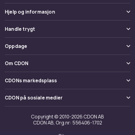
Hjelp og informasjon
Vanlige spørsmål
Handle trygt
Spor pakke
Betaling
Oppdage
Angre & returner her
Levering
Kategorier
Kontakt oss
Om CDON
Vilkår & policy
Varemerker
Om oss
Tilbakekallinger
CDONs markedsplass
Guider
Kundeanmeldelser
Merchant Help Center
CDON på sosiale medier
Jobbe på CDON
Investor relations
Copyright © 2010-2026 CDON AB
CDON AB, Org.nr: 556406-1702
Tilgjengelighet