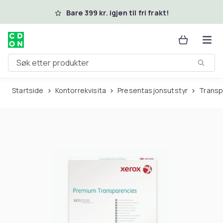
Hopp til hovedinnhold
Bare 399 kr. igjen til fri frakt!
Søk etter produkter
Startside
Kontorrekvisita
Presentasjonsutstyr
Trans