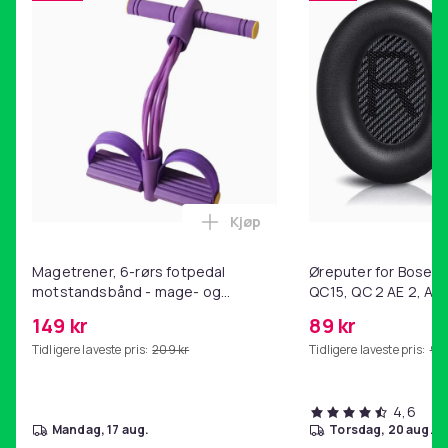
Kjøp
Legg Magetrener, 6-rørs fotp
Magetrener, 6-rørs fotpedal
Øreputer for Bose QC
motstandsbånd - mage- og
QC15, QC 2 AE 2, AE 
kjernetrening, yoga og
SoundTrue, SoundLin
149 kr
89 kr
hjemmegymnastikk Purple
Tidligere laveste pris:
209 kr
Tidligere laveste pris:
99 
4,6
mandag, 17 aug.
torsdag, 20 aug.