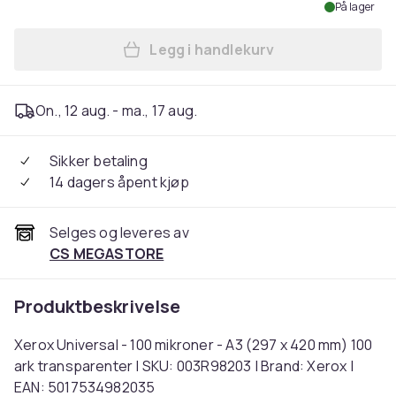
På lager
Legg i handlekurv
Legg Xerox Universal - 100 
On., 12 aug. - ma., 17 aug.
Sikker betaling
14 dagers åpent kjøp
Selges og leveres av
CS MEGASTORE
Produktbeskrivelse
Xerox Universal - 100 mikroner - A3 (297 x 420 mm) 100
ark transparenter | SKU: 003R98203 | Brand: Xerox |
EAN: 5017534982035