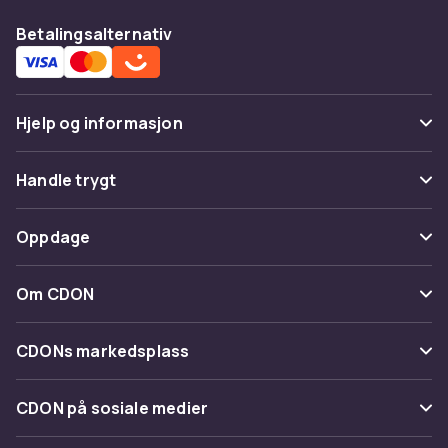
Betalingsalternativ
Hjelp og informasjon
Vanlige spørsmål
Handle trygt
Spor pakke
Betaling
Oppdage
Angre & returner her
Levering
Kategorier
Kontakt oss
Om CDON
Vilkår & policy
Varemerker
Om oss
Tilbakekallinger
CDONs markedsplass
Guider
Kundeanmeldelser
Merchant Help Center
CDON på sosiale medier
Jobbe på CDON