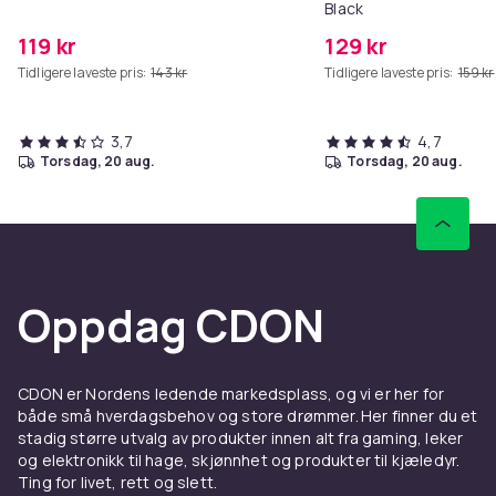
Black
119 kr
129 kr
Tidligere laveste pris:
143 kr
Tidligere laveste pris:
159 kr
3,7
4,7
torsdag, 20 aug.
torsdag, 20 aug.
Oppdag CDON
CDON er Nordens ledende markedsplass, og vi er her for
både små hverdagsbehov og store drømmer. Her finner du et
stadig større utvalg av produkter innen alt fra gaming, leker
og elektronikk til hage, skjønnhet og produkter til kjæledyr.
Ting for livet, rett og slett.