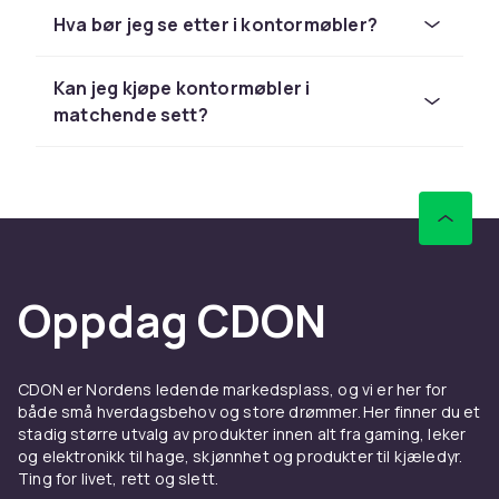
arbeidsbord til kontorstole,
Hva bør jeg se etter i kontormøbler?
oppbevaringsløsninger og tilbehør. Den riktige
kombinasjonen av møbler gir en arbeidsplass
som er ergonomisk, ryddig og inspirerende å
Kan jeg kjøpe kontormøbler i
arbeide i. Med møbler av god kvalitet
matchende sett?
investerer du i din produktivitet og trivsel på
lang sikt.
Finn de riktige kontormøblene
for dine behov
Behovene varierer fra bruker til bruker. En
Oppdag CDON
grafisk designer trenger et stort skrivebord
med plass til skjermer og utstyr. En
tekstforfatter jobber gjerne best ved et
CDON er Nordens ledende markedsplass, og vi er her for
mindre, ryddig bord. Et team som møtes jevnlig
både små hverdagsbehov og store drømmer. Her finner du et
trenger et konferansebord. Vi har møbler som
stadig større utvalg av produkter innen alt fra gaming, leker
passer til alle disse scenariene.
og elektronikk til hage, skjønnhet og produkter til kjæledyr.
Ting for livet, rett og slett.
Start med å tenke over hva du primært skal