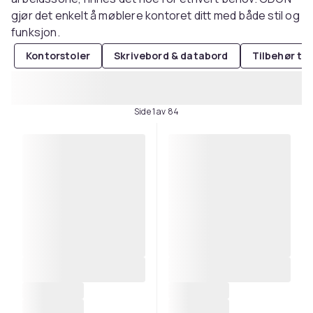
gjør det enkelt å møblere kontoret ditt med både stil og
funksjon.
Kontorstoler
Skrivebord & databord
Tilbehør ti
Side 1 av 84