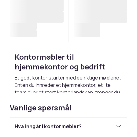
Kontormøbler til
hjemmekontor og bedrift
Et godt kontor starter med de riktige møblene.
Enten du innreder et hjemmekontor, et lite
team eller et stort kontorlandskap, trenger du
møbler som støtter arbeidsflyt, skaper orden
Vanlige spørsmål
og holder over tid. Her finner du et bredt utvalg
av kontormøbler som kombinerer funksjon og
stil til alle typer arbeidsplasser.
Hva inngår i kontormøbler?
Kontormøbler dekker alt fra skrivebord og