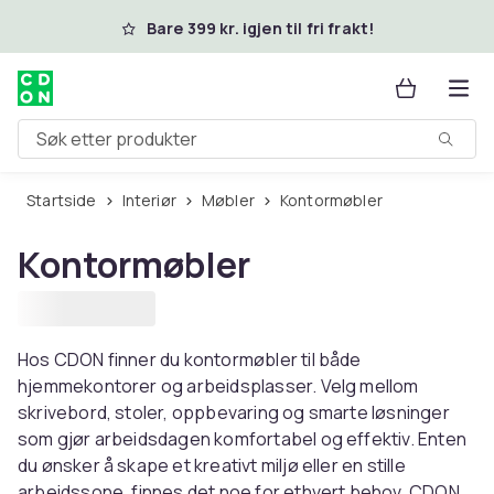
Hopp til hovedinnhold
Bare 399 kr. igjen til fri frakt!
Søk etter produkter
Startside
Interiør
Møbler
Kontormøbler
Kontormøbler
Hos CDON finner du kontormøbler til både
hjemmekontorer og arbeidsplasser. Velg mellom
skrivebord, stoler, oppbevaring og smarte løsninger
som gjør arbeidsdagen komfortabel og effektiv. Enten
du ønsker å skape et kreativt miljø eller en stille
arbeidssone, finnes det noe for ethvert behov. CDON