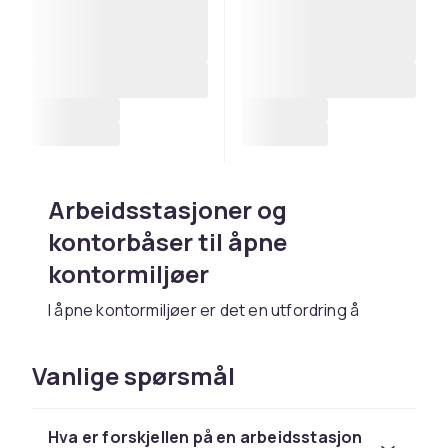
Arbeidsstasjoner og
kontorbåser til åpne
kontormiljøer
I åpne kontormiljøer er det en utfordring å
skape ro og konsentrasjon for den enkelte
medarbeideren uten å ofre fellesskap og
Vanlige spørsmål
kommunikasjon. Arbeidsstasjoner og
kontorbåser er løsningen. De definerer
individuelle arbeidsområder innenfor et åpent
Hva er forskjellen på en arbeidsstasjon