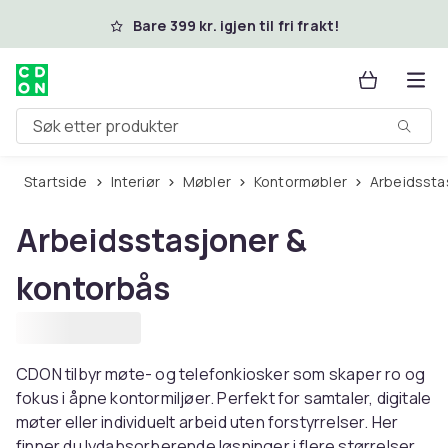
Hopp til hovedinnhold
Bare 399 kr. igjen til fri frakt!
Søk etter produkter
Startside
Interiør
Møbler
Kontormøbler
Arbeidsst
Arbeidsstasjoner &
kontorbås
CDON tilbyr møte- og telefonkiosker som skaper ro og
fokus i åpne kontormiljøer. Perfekt for samtaler, digitale
møter eller individuelt arbeid uten forstyrrelser. Her
finner du lydabsorberende løsninger i flere størrelser