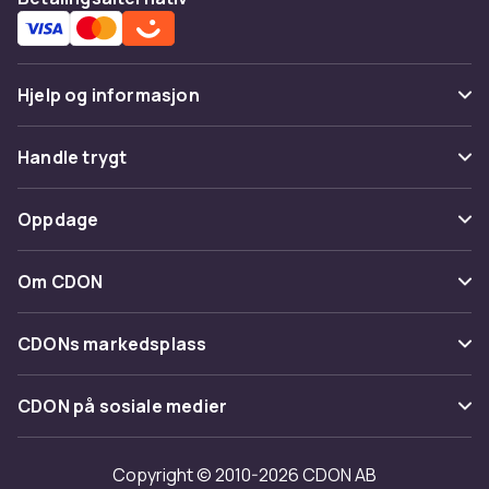
Hjelp og informasjon
Vanlige spørsmål
Handle trygt
Spor pakke
Betaling
Oppdage
Angre & returner her
Levering
Kategorier
Kontakt oss
Om CDON
Vilkår & policy
Varemerker
Om oss
Tilbakekallinger
CDONs markedsplass
Guider
Kundeanmeldelser
Merchant Help Center
CDON på sosiale medier
Jobbe på CDON
Investor relations
Copyright © 2010-2026 CDON AB