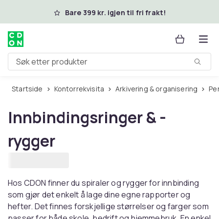
Hopp til hovedinnhold
Bare 399 kr. igjen til fri frakt!
Søk etter produkter
Startside
Kontorrekvisita
Arkivering & organisering
P
Innbindingsringer & -
rygger
Hos CDON finner du spiraler og rygger for innbinding
som gjør det enkelt å lage dine egne rapporter og
hefter. Det finnes forskjellige størrelser og farger som
passer for både skole, bedrift og hjemmebruk. En enkel