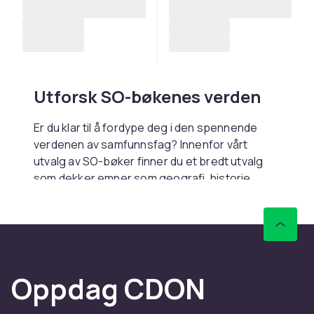
Utforsk SO-bøkenes verden
Er du klar til å fordype deg i den spennende
verdenen av samfunnsfag? Innenfor vårt
utvalg av SO-bøker finner du et bredt utvalg
som dekker emner som geografi, historie,
religion og samfunnsfag. Disse bøkene er
utformet for å gi deg en grundig forståelse og
innsikt i ulike sosiale spørsmål, historiske
hendelser og kulturelle perspektiver.
Enten du er student som leter etter pålitelige
Oppdag CDON
kilder til studiene dine, eller bare elsker å lære
mer om verden, finnes det noe for deg i vårt