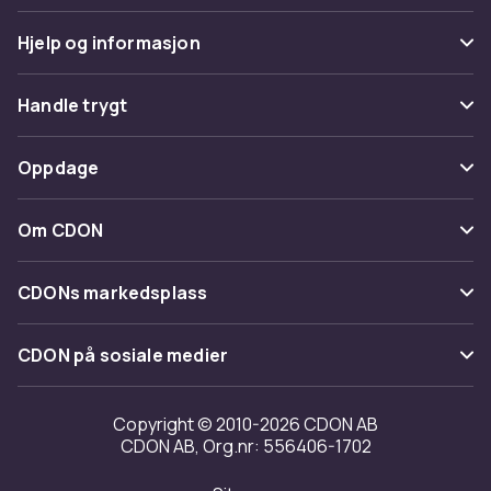
Hjelp og informasjon
Vanlige spørsmål
Handle trygt
Spor pakke
Betaling
Oppdage
Angre & returner her
Levering
Kategorier
Kontakt oss
Om CDON
Vilkår & policy
Varemerker
Om oss
Tilbakekallinger
CDONs markedsplass
Guider
Kundeanmeldelser
Merchant Help Center
CDON på sosiale medier
Jobbe på CDON
Investor relations
Copyright © 2010-2026 CDON AB
CDON AB, Org.nr: 556406-1702
Tilgjengelighet