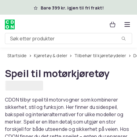
Hopp til hovedinnhold
Bare 399 kr. igjen til fri frakt!
Søk etter produkter
Startside
Kjøretøy & deler
Tilbehør til kjøretøydeler
Speil til motørkjøretøy
CDON tilbyr speil til motorvogner som kombinerer
sikkerhet, stil og funksjon. Her finner du sidespeil,
bakspeil og interiøralternativer for ulike modeller og
merker. Speil er en liten detalj som utgjør en stor
forskjell for både utseende og sikkerhet på veien. Hos
CDON finner du det rette speilet – enten du reparerer,