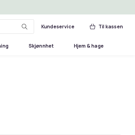
Kundeservice
Til kassen
ning
Skjønnhet
Hjem & hage