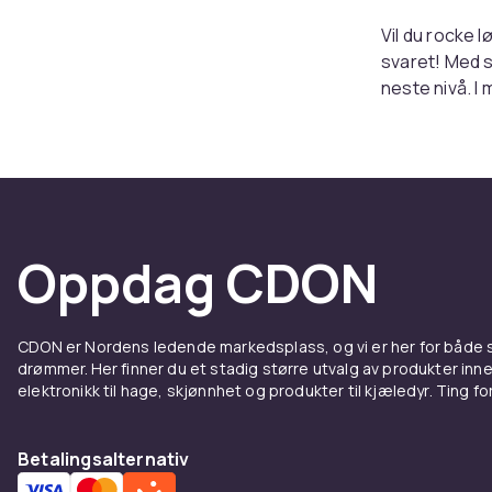
Vil du rocke l
svaret! Med si
neste nivå. I
mye kraftigere
metal eller no
som tiltrekke
Få har
Oppdag CDON
gitare
Kanskje du fo
CDON er Nordens ledende markedsplass, og vi er her for både
instrumentene
drømmer. Her finner du et stadig større utvalg av produkter inne
som når rett t
elektronikk til hage, skjønnhet og produkter til kjæledyr. Ting for 
musikk som be
Fine to
Betalingsalternativ