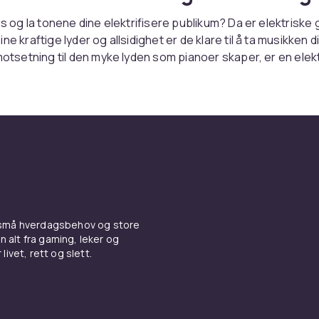
øs og la tonene dine elektrifisere publikum? Da er elektriske 
ne kraftige lyder og allsidighet er de klare til å ta musikken din
 motsetning til den myke lyden som pianoer skaper, er en elekt
 og sterkere i lyden sin. Hvilken sjanger vil du utforske – blu
e helt annet? Utforsk vårt utvalg av elektriske gitarer og se 
r deg mest.
monisk skjønnhet med akusti
r
retrekker den varme og naturlige lyden av akustiske gitarer
 små hverdagsbehov og store
 har en tidløs skjønnhet og gir deg muligheten til å skape 
n alt fra gaming, leker og
il hjertet. Hvis du er klar til å utforske akustiske nyanser og l
livet, rett og slett.
rører sjelen, er akustiske gitarer noe for deg.
ner krever fine verktøy! Velg r