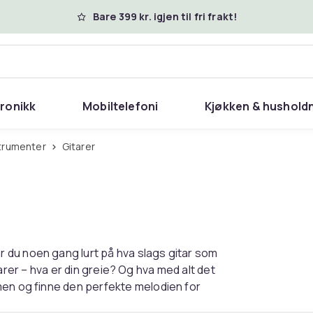
Bare 399 kr. igjen til fri frakt!
tronikk
Mobiltelefoni
Kjøkken & hushold
strumenter
Gitarer
 du noen gang lurt på hva slags gitar som
itarer – hva er din greie? Og hva med alt det
men og finne den perfekte melodien for