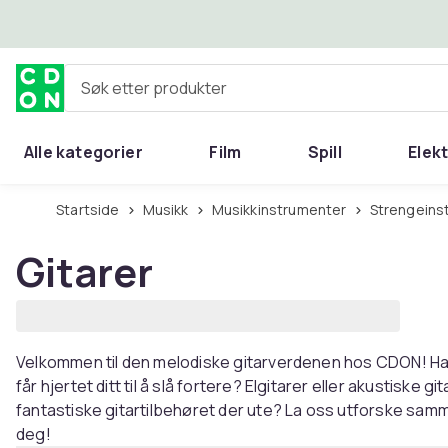
Hopp til hovedinnhold
Søk etter produkter
Alle kategorier
Film
Spill
Elek
Startside
Musikk
Musikkinstrumenter
Strengein
Gitarer
Velkommen til den melodiske gitarverdenen hos CDON! Har
får hjertet ditt til å slå fortere? Elgitarer eller akustiske g
fantastiske gitartilbehøret der ute? La oss utforske sam
deg!