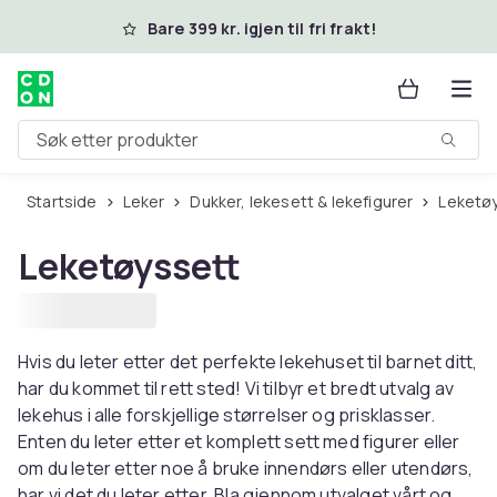
Hopp til hovedinnhold
Bare 399 kr. igjen til fri frakt!
Søk etter produkter
Startside
Leker
Dukker, lekesett & lekefigurer
Leketø
Leketøyssett
Hvis du leter etter det perfekte lekehuset til barnet ditt,
har du kommet til rett sted! Vi tilbyr et bredt utvalg av
lekehus i alle forskjellige størrelser og prisklasser.
Enten du leter etter et komplett sett med figurer eller
om du leter etter noe å bruke innendørs eller utendørs,
har vi det du leter etter. Bla gjennom utvalget vårt og