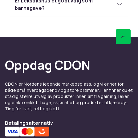
Barbie og Schleich til konkurransedyktige
Er Leksakshus et godt valg som
priser med rask levering og enkel retur.
barnegave?
Sammenlign produkter og les
kundeanmeldelser for å finne beste leketøy. Vi
har et stort sortiment til alle budsjetter.
Hos CDON finner du leketøyssett fra LEGO,
Barbie og Schleich til konkurransedyktige
priser med rask levering og enkel retur.
Oppdag CDON
Sammenlign produkter og les
kundeanmeldelser for å finne beste leketøy. Vi
har et stort sortiment til alle budsjetter.
CDON er Nordens ledende markedsplass, og vi er her for
både små hverdagsbehov og store drømmer. Her finner du et
Hos CDON finner du leketøyssett fra LEGO,
stadig større utvalg av produkter innen alt fra gaming, leker
Barbie og Schleich til konkurransedyktige
og elektronikk til hage, skjønnhet og produkter til kjæledyr.
priser med rask levering og enkel retur.
Ting for livet, rett og slett.
Sammenlign produkter og les
Betalingsalternativ
kundeanmeldelser for å finne beste leketøy. Vi
har et stort sortiment til alle budsjetter.