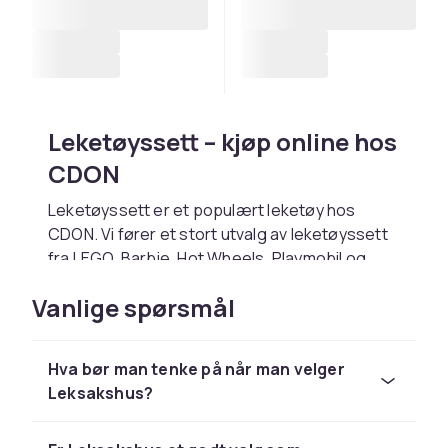
Leketøyssett – kjøp online hos
CDON
Leketøyssett er et populært leketøy hos
CDON. Vi fører et stort utvalg av leketøyssett
fra LEGO, Barbie, Hot Wheels, Playmobil og
Schleich til konkurransedyktige priser.
Vanlige spørsmål
Velg leketøyssett basert på barnets alder og
interesser. Hos CDON handler du trygt med
rask levering og enkel retur.
Hva bør man tenke på når man velger
Leksakshus?
Utforsk hele lekesortimentet hos CDON.
Hos CDON finner du leketøyssett fra LEGO,