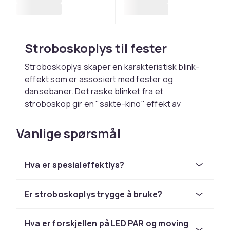
Stroboskoplys til fester
Stroboskoplys skaper en karakteristisk blink-
effekt som er assosiert med fester og
dansebaner. Det raske blinket fra et
stroboskop gir en "sakte-kino" effekt av
bevegelse som er svært effektfull på
dansegulvet. Husk at stroboskoplys kan utløse
Vanlige spørsmål
epileptiske anfall hos fotosensitive
mennesker.
Hva er spesialeffektlys?
LED PAR-lys og fargede
flommere
Er stroboskoplys trygge å bruke?
LED PAR-lys er allsidige spesialeffektlys som
brukes til å kaste farget lys på scener,
Hva er forskjellen på LED PAR og moving