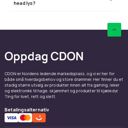
bakgrunner og dansegulv. De finnes i RGB og
head lys?
RGBW-varianter med millioner av
fargekombinasjoner. LED PAR-lys er
energieffektive, produserer lite varme og
varer lenge.
Laserlys og lysshow-
projektorer
Oppdag CDON
Laserlys skaper imponerende mønster og
stråler i rommet som er svært synlige gjennom
CDON er Nordens ledende markedsplass, og vi er her for
tåke eller haze. Lysshow-projektorer med
både små hverdagsbehov og store drømmer. Her finner du et
spesialkonstruerte linser kan projisere figurer,
stadig større utvalg av produkter innen alt fra gaming, leker
mønstre og til og med videoeffekter. Laserlys
og elektronikk til hage, skjønnhet og produkter til kjæledyr.
er spesielt effektfulle for konserter og DJ-
Ting for livet, rett og slett.
sett.
Betalingsalternativ
Roterende og bevegelige
effektlys