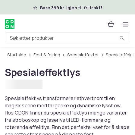
Hopp til hovedinnhold
Bare 399 kr. igjen til fri frakt!
Søk etter produkter
Startside
Fest & feiring
Spesialeffekter
Spesialeffekt
Spesialeffektlys
Spesialeffektlys transformerer ethvert rom til en
magisk scene med fargerike og dynamiske lysshow.
Hos CDON finner du spesialeffektlys i mange varianter,
fra stroboskop og laserlys til LED-flommere og
roterende effektlys. Finn det perfekte lyset for å skape
den rette stemningen på din neste fest.