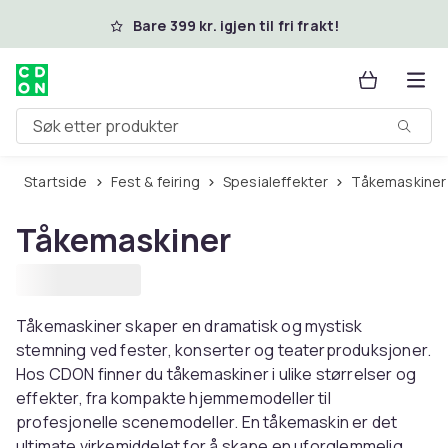
Hopp til hovedinnhold
Bare 399 kr. igjen til fri frakt!
Søk etter produkter
Startside
Fest & feiring
Spesialeffekter
Tåkemaskiner
Tåkemaskiner
Tåkemaskiner skaper en dramatisk og mystisk
stemning ved fester, konserter og teaterproduksjoner.
Hos CDON finner du tåkemaskiner i ulike størrelser og
effekter, fra kompakte hjemmemodeller til
profesjonelle scenemodeller. En tåkemaskin er det
ultimate virkemiddelet for å skape en uforglemmelig