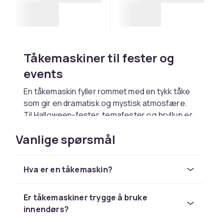
Tåkemaskiner til fester og
events
En tåkemaskin fyller rommet med en tykk tåke
som gir en dramatisk og mystisk atmosfære.
Til Halloween-fester, temafester og bryllup er
tåkemaskiner svært populære for å skape
Vanlige spørsmål
stemning. Tåken sprer seg jevnt i rommet og
er spesielt effektivt kombinert med
scenebelysning.
Hva er en tåkemaskin?
Haze-maskiner vs
tåkemaskiner
Er tåkemaskiner trygge å bruke
innendørs?
Det finnes to hovedtyper: tåkemaskiner som