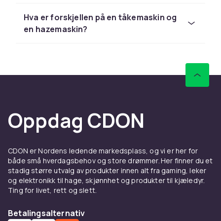
produserer tykk, synlig røyk, og haze-maskiner
Hva er forskjellen på en tåkemaskin og
som lager en lettere dis. Tåkemaskiner gir
en hazemaskin?
umiddelbar og dramatisk effekt, mens haze-
maskiner skaper et mer subtilt og vedvarende
slør som gjør lysstråler synlige i luften. Velg
basert på ønsket effekt og rommets
størrelse.
Trygg bruk av tåkemaskiner
Oppdag CDON
innendørs
Bruk alltid godkjent tåkevæske og følg
produsentens anvisninger. Sørg for
CDON er Nordens ledende markedsplass, og vi er her for
tilstrekkelig ventilasjon og at røykvarslere er
både små hverdagsbehov og store drømmer. Her finner du et
dekket til under bruk. Tåkemaskiner bør ikke
stadig større utvalg av produkter innen alt fra gaming, leker
og elektronikk til hage, skjønnhet og produkter til kjæledyr.
brukes i rom med astmatikere eller folk med
Ting for livet, rett og slett.
luftveislidelser.
Betalingsalternativ
Velg riktig