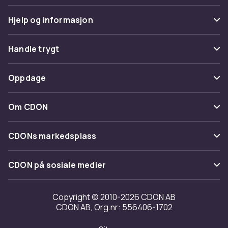
Hjelp og informasjon
Vanlige spørsmål
Handle trygt
Spor pakke
Betaling
Oppdage
Angre & returner her
Levering
Kategorier
Kontakt oss
Om CDON
Vilkår & policy
Varemerker
Om oss
Tilbakekallinger
CDONs markedsplass
Guider
Kundeanmeldelser
Merchant Help Center
CDON på sosiale medier
Jobbe på CDON
Investor relations
Copyright © 2010-2026 CDON AB
CDON AB, Org.nr: 556406-1702
Tilgjengelighet