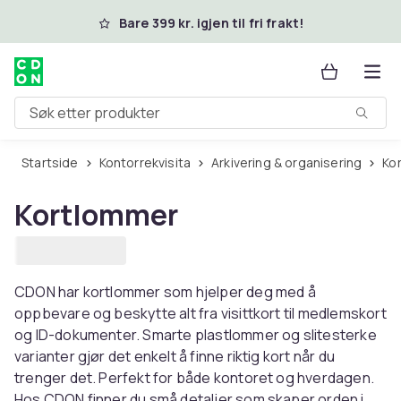
Hopp til hovedinnhold
Bare 399 kr. igjen til fri frakt!
Søk etter produkter
Startside
Kontorrekvisita
Arkivering & organisering
K
Kortlommer
CDON har kortlommer som hjelper deg med å
oppbevare og beskytte alt fra visittkort til medlemskort
og ID-dokumenter. Smarte plastlommer og slitesterke
varianter gjør det enkelt å finne riktig kort når du
trenger det. Perfekt for både kontoret og hverdagen.
Hos CDON finner du små detaljer som skaper orden i