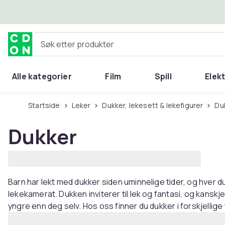
Hopp til hovedinnhold
Søk etter produkter
Alle kategorier
Film
Spill
Elek
Startside
Leker
Dukker, lekesett & lekefigurer
D
Dukker
Barn har lekt med dukker siden uminnelige tider, og hver d
lekekamerat. Dukken inviterer til lek og fantasi, og kanskje
yngre enn deg selv. Hos oss finner du dukker i forskjellige 