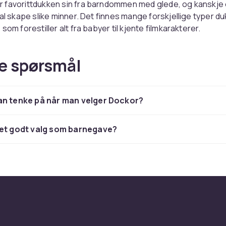
 favorittdukken sin fra barndommen med glede, og kanskje 
kal skape slike minner. Det finnes mange forskjellige typer du
som forestiller alt fra babyer til kjente filmkarakterer.
en
e spørsmål
 dukke som imiterer en ekte baby og noen barnet ditt skal ta
r med forskjellige klær og tilbehør, og er perfekt for å tre
an tenke på når man velger Dockor?
n liten dukkevogn.
 som passer til dukkehuset di
 et godt valg som barnegave?
kehus? I så fall er det selvfølgelig viktig at noen bor der. De
ne selges vanligvis i sett, slik at huset kan befolkes av en 
 & LOL Surprise-dukker
rt en av verdens mest populære dukker siden 1950-tallet. H