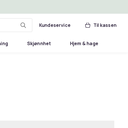
Kundeservice
Til kassen
ning
Skjønnhet
Hjem & hage