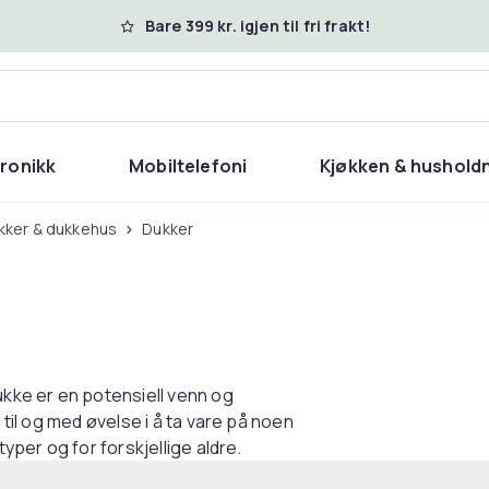
Bare 399 kr. igjen til fri frakt!
tronikk
Mobiltelefoni
Kjøkken & hushold
ukker & dukkehus
Dukker
ukke er en potensiell venn og
 til og med øvelse i å ta vare på noen
typer og for forskjellige aldre.