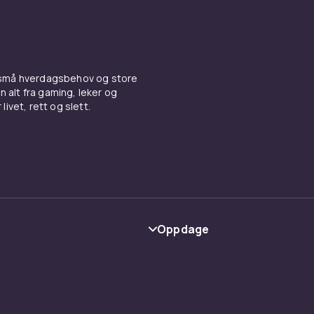
feiring og stadionlyd
vuvuzela er populære instrumenter på sportsarrangementer
 Den karakteristiske vuvuzela-lyden er kjent fra fotball-VM o
ementer verden over. For hjemmefester og private sportsv
 små hverdagsbehov og store
n alt fra gaming, leker og
orsom og engasjerende rekvisitt.
livet, rett og slett.
r feststemningen fra CDON
sthornet med
festhatter
og
konfetti
for full feststemning. Se
av
festutstyr
hos CDON.
Oppdage
Kategorier
Varemerker
y
Guider