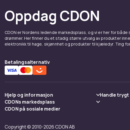
Sports
Oppdag CDON
Festhorn og 
støtte laget.
sportsarrang
CDON er Nordens ledende markedsplass, og vi er her for både
drømmer. Her finner du et stadig større utvalg av produkter inne
er horn en m
elektronikk til hage, skjønnhet og produkter til kjæledyr. Ting for 
Alt fo
Betalingsalternativ
Kombiner fe
sortimentet 
Hjelp og informasjon
Handle trygt
CDONs markedsplass
Vanlige spørsmål
Betaling
CDON på sosiale medier
Merchant Help Center
Spor pakke
Levering
Copyright © 2010-2026 CDON AB
Angre & returner her
Vilkår & polic