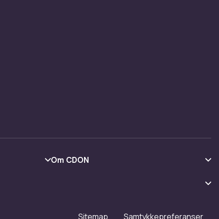
 for å
g store
isninger
 hele
Om CDON
Om oss
Kundeanmeldelser
Jobbe på CDON
Sitemap
Samtykkepreferanser