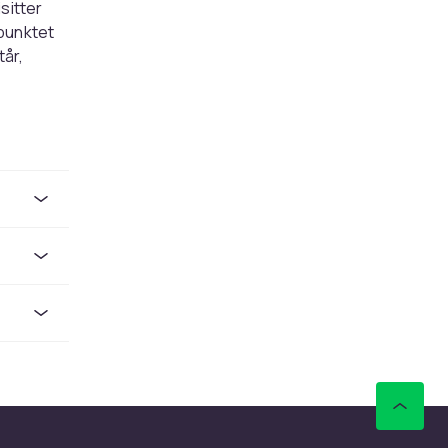
sitter
epunktet
tår,
ter. De
r de som
n
idnatt,
ianter
er og