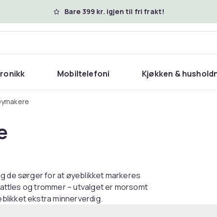
Bare 399 kr. igjen til fri frakt!
tronikk
Mobiltelefoni
Kjøkken & hushold
tøymakere
e
og de sørger for at øyeblikket markeres
 rattles og trommer – utvalget er morsomt
blikket ekstra minnerverdig.