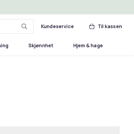
Kundeservice
Til kassen
ning
Skjønnhet
Hjem & hage