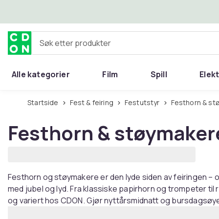
Hopp til hovedinnhold
Søk etter produkter
Alle kategorier
Film
Spill
Elek
Startside
Fest & feiring
Festutstyr
Festhorn & s
Festhorn & støymaker
Festhorn og støymakere er den lyde siden av feiringen – 
med jubel og lyd. Fra klassiske papirhorn og trompeter til
og variert hos CDON. Gjør nyttårsmidnatt og bursdagsøye