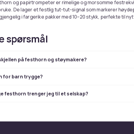
sthorn og papirtrompeter er rimelige og morsomme festrekvi
bruke. De lager et festlig tut-tut-signal som markerer høyd
gjengelig i fargerike pakker med 10–20 stykk, perfekte til nyt
portsarrangementer.
e spørsmål
kere og skrallere
krallere og rattle-leker er alternative lydinstrumenter til fes
skjellen på festhorn og støymakere?
om støy uten å måtte blåse, og er populære alternativer fo
 uten blåseinstrumenter. Tilgjengelig i mange farger og desig
ke festtemaer.
n for barn trygge?
strompeter og feiringshorn
 festhorn trenger jeg til et selskap?
ten er trompeter og festhorn uunnværlige. Når klokken slår m
ststemning med horn og konfetti. Gulltrompeterne og sølvvar
ttårsfeiring, mens fargerike horn passer bedre til barnefest