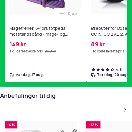
Kjøp
Legg Magetrener, 6-rørs fotp
Magetrener, 6-rørs fotpedal
Øreputer for Bose QC
motstandsbånd - mage- og
QC15, QC 2 AE 2, AE 
kjernetrening, yoga og
SoundTrue, SoundLin
149 kr
89 kr
hjemmegymnastikk Purple
Tidligere laveste pris:
209 kr
Tidligere laveste pris:
99 
4,6
mandag, 17 aug.
torsdag, 20 aug.
Anbefalinger til dig
-4 %
-12 %