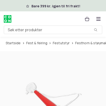
Hopp til hovedinnhold
Bare 399 kr. igjen til fri frakt!
Søk etter produkter
Startside
Fest & feiring
Festutstyr
Festhorn & støyma