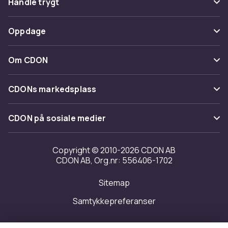
Handle trygt
Spor pakke
Betaling
Oppdage
Angre & returner her
Levering
Kategorier
Kontakt oss
Om CDON
Vilkår & policy
Varemerker
Om oss
Tilbakekallinger
CDONs markedsplass
Guider
Kundeanmeldelser
Merchant Help Center
CDON på sosiale medier
Jobbe på CDON
Investor relations
Copyright © 2010-2026 CDON AB
CDON AB, Org.nr: 556406-1702
Tilgjengelighet
Sitemap
Samtykkepreferanser