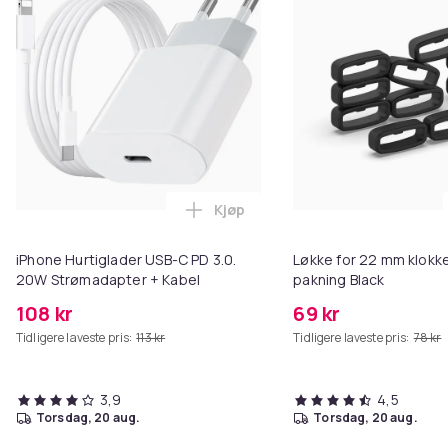
Kjøp
Legg iPhone Hurtiglader USB-C 
iPhone Hurtiglader USB-C PD 3.0.
Løkke for 22 mm klokke
20W Strømadapter + Kabel
pakning Black
108 kr
69 kr
Tidligere laveste pris:
113 kr
Tidligere laveste pris:
78 kr
3,9
4,5
torsdag, 20 aug.
torsdag, 20 aug.