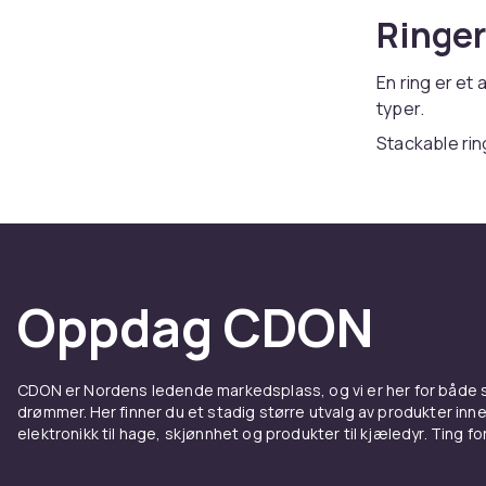
Ringer
En ring er e
typer.
Stackable rin
Gullringer fås 
Hos CDON finn
konkurransedy
halskjeder
,
ri
Smykker er et
Oppdag CDON
av god kvalit
med jevnlig r
Smykker er en
CDON er Nordens ledende markedsplass, og vi er her for både
Et velvalgt sm
drømmer. Her finner du et stadig større utvalg av produkter inne
elektronikk til hage, skjønnhet og produkter til kjæledyr. Ting for 
din personlig
Sortimentet 