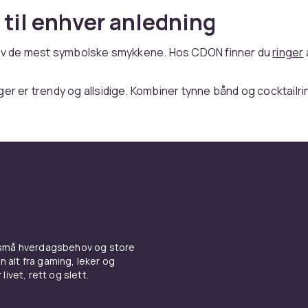
 til enhver anledning
t av de mest symbolske smykkene. Hos CDON finner du
ringer
ger er trendy og allsidige. Kombiner tynne bånd og cocktailri
i gult gull, hvitt gull og rosagull. Sterling sølv er prisgunstig.
er du et komplett sortiment av smykker og smykkepleie til
ktige priser med trygt kjøp, rask levering og enkel retur. Ve
nger
,
øredobber
,
armbånd
, brosjer, anheng og
smykkesett
.
 av de mest personlige uttrykkene for hvem vi er. Invester i
et i nikkelfrie materialer for lang holdbarhet. Vedlikehold smy
engjøring og korrekt oppbevaring.
 av de mest personlige og meningsfulle gavene du kan gi ell
 små hverdagsbehov og store
ykke forteller en historie, markerer et viktig øyeblikk og for
n alt fra gaming, leker og
livet, rett og slett.
e stil. Hos CDON finner du smykker til alle budsjetter og anle
dekker
halskjeder
,
ringer
,
øredobber
,
armbånd
, brosjer, anh