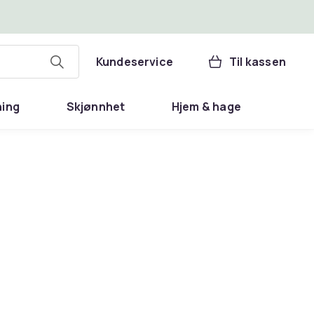
Kundeservice
Til kassen
ning
Skjønnhet
Hjem & hage