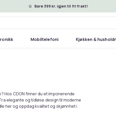
Bare 399 kr. igjen til fri frakt!
tronikk
Mobiltelefoni
Kjøkken & hushold
 din? Hos CDON finner du et imponerende
 Fra elegante og tidløse design til moderne
le her og oppdag kvalitet og skjønnhet i