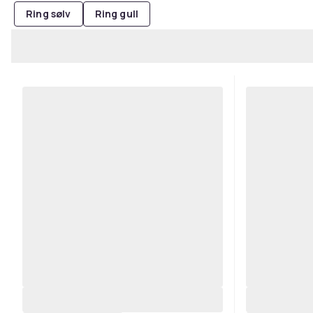
Ring sølv
Ring gull