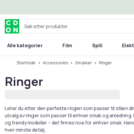
Hopp til hovedinnhold
Søk etter produkter
Alle kategorier
Film
Spill
Elek
Startside
Accessories
Smykker
Ringer
Ringer
Leter du etter den perfekte ringen som passer til stilen
utvalg av ringer som passer til enhver smak og anledning.
og trendy modeller – det finnes noe for enhver smak. Hand
hver minste detalj.