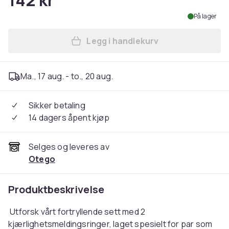
142 kr
På lager
Legg i handlekurv
Legg Sett med 2 kjærlighets
Ma., 17 aug. - to., 20 aug.
Sikker betaling
14 dagers åpent kjøp
Selges og leveres av
Otego
Produktbeskrivelse
Utforsk vårt fortryllende sett med 2
kjærlighetsmeldingsringer, laget spesielt for par som