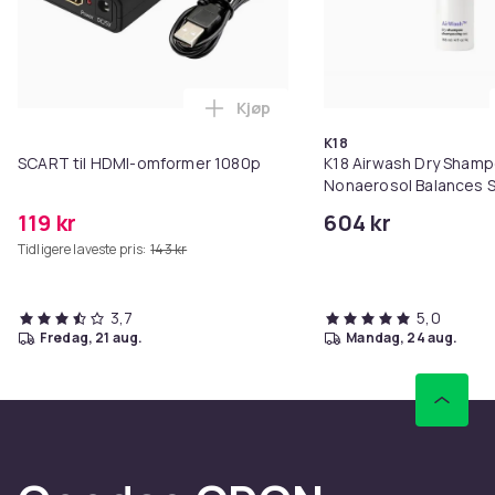
Kjøp
Legg SCART til HDMI-omformer 1
K18
SCART til HDMI-omformer 1080p
K18 Airwash Dry Sham
Nonaerosol Balances S
Controls Excess Oil
119 kr
604 kr
Tidligere laveste pris:
143 kr
3,7
5,0
fredag, 21 aug.
mandag, 24 aug.