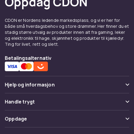
Oppdag CDON
CDON er Nordens ledende markedsplass, og vi er her for
både små hverdagsbehov og store drømmer. Her finner du et
stadig større utvalg av produkter innen alt fra gaming, leker
og elektronikk til hage, skjønnhet og produkter til kjæledyr.
Ting for livet, rett og slett.
Betalingsalternativ
Hjelp og informasjon
Vanlige spørsmål
Handle trygt
Spor pakke
Betaling
Oppdage
Angre & returner her
Levering
Kategorier