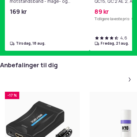
motstandsbånd - mage- og
QC15, QC 2 AE 2, AE 
kjernetrening, yoga og
SoundTrue, SoundLin
169 kr
89 kr
hjemmegymnastikk Purple
Tidligere laveste pris:
99 
4,6
tirsdag, 18 aug.
fredag, 21 aug.
Anbefalinger til dig
-17 %