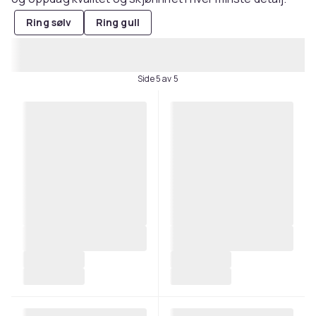
Ring sølv
Ring gull
Side 5 av 5