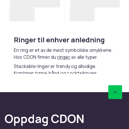
Ringer til enhver anledning
En ring er et av de mest symbolske smykkene.
Hos CDON finner du
ringer
av alle typer.
Stackable ringer er trendy og allsidige.
Kombiner tynne bånd og cocktailringer.
Gullringer fås i gult gull, hvitt gull og rosagull.
Sterling sølv er prisgunstig.
Hos CDON finner du et komplett sortiment av
smykker og smykkepleie til
konkurransedyktige priser med trygt kjøp, rask
Oppdag CDON
levering og enkel retur. Velg blant
halskjeder
,
ringer
,
øredobber
,
armbånd
, brosjer, anheng