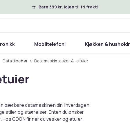
Bare 399 kr. igjen til fri frakt!
tronikk
Mobiltelefoni
Kjøkken & hushold
Datatilbehør
Datamaskintasker & -etuier
tuier
en bærbare datamaskinen din i hverdagen.
ige stiler og størrelser. Enten du ønsker
her. Hos CDON finner du vesker og etuier