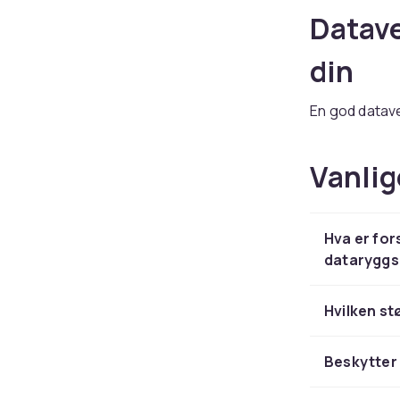
Datave
din
En god datave
vær. Hos CDON
stiler – fra m
Vanlig
rom. Vi fører
Sleeve
Hva er for
beskyt
dataryggs
Et sleeve-etu
Hvilken st
over laptopen
eller håndves
Beskytter 
Neoprenetuier
beskyttelse o