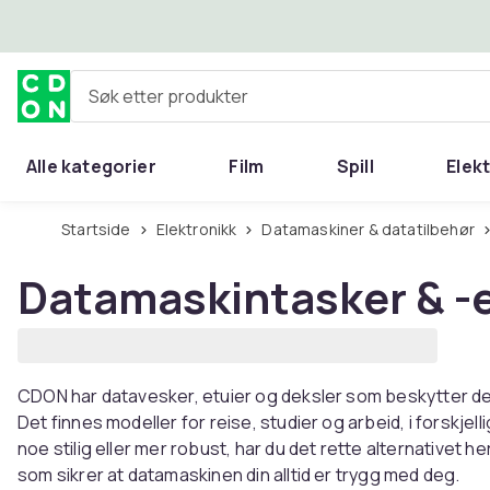
Hopp til hovedinnhold
Søk etter produkter
Alle kategorier
Film
Spill
Elek
Startside
Elektronikk
Datamaskiner & datatilbehør
Datamaskintasker & -e
CDON har datavesker, etuier og deksler som beskytter d
Det finnes modeller for reise, studier og arbeid, i forskjell
noe stilig eller mer robust, har du det rette alternativet 
som sikrer at datamaskinen din alltid er trygg med deg.