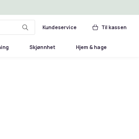
Kundeservice
Til kassen
ning
Skjønnhet
Hjem & hage