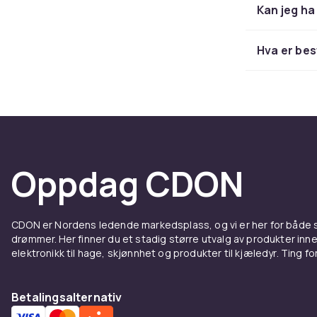
Kan jeg ha
Lapto
Hva er bes
Klassiske la
De har et ded
personlige e
godt til forr
kabinebagasj
Ryggs
Oppdag CDON
En ryggsekk 
og studenter.
CDON er Nordens ledende markedsplass, og vi er her for både
eiendeler. An
drømmer. Her finner du et stadig større utvalg av produkter inne
populære til 
elektronikk til hage, skjønnhet og produkter til kjæledyr. Ting for 
deg lade sma
Bæres
Betalingsalternativ