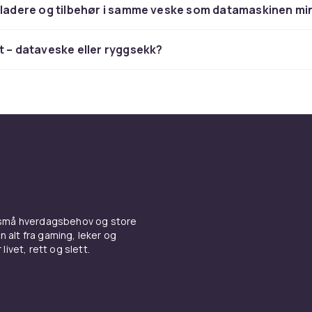
 ladere og tilbehør i samme veske som datamaskinen mi
pvesker og dokumentmapper
t – dataveske eller ryggsekk?
ptopvesker og dokumentmapper bæres i hånden eller over s
ikert polstret laptoprom og plass til dokumenter, tilbehør og
iendeler. Dokumentmapper er profesjonelle og elegante og
etningsreiser og møter. Noen modeller er godkjent for fly-
e.
ekker med laptoprom
med dedikert laptoprom er den beste løsningen for daglige 
 Det polstrede rommet holder laptopen sikker og adskilt fra
 små hverdagsbehov og store
ti-tyveriryggsekker med skjulte glidelåser og RFID-blokkerin
n alt fra gaming, leker og
byreiser. Mange ryggsekker til laptoper har USB-ladeutgang
livet, rett og slett.
rttelefonen mens du er på farten.
ystem og skulderkomfort