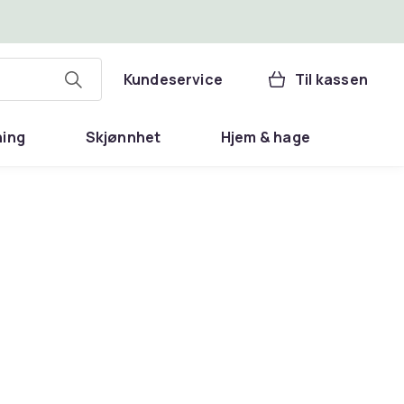
Kundeservice
Til kassen
ning
Skjønnhet
Hjem & hage