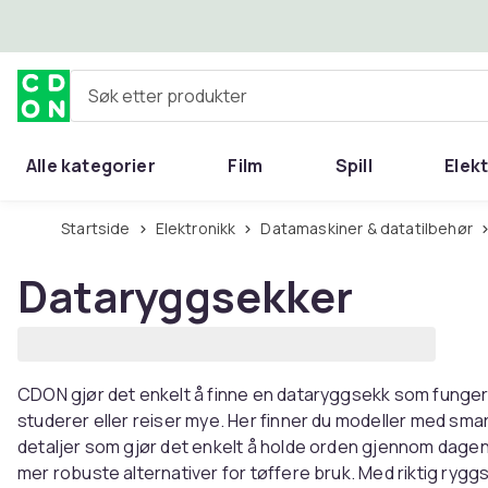
Hopp til hovedinnhold
Søk etter produkter
Alle kategorier
Film
Spill
Elek
Startside
Elektronikk
Datamaskiner & datatilbehør
Dataryggsekker
CDON gjør det enkelt å finne en dataryggsekk som funger
studerer eller reiser mye. Her finner du modeller med sm
detaljer som gjør det enkelt å holde orden gjennom dagen. V
mer robuste alternativer for tøffere bruk. Med riktig rygg