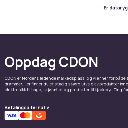
For st
Er datary
Dataryggsekke
til teknologi
sykler, tar o
ryggsekken en
Større
Oppdag CDON
De fleste dat
tommer. Mange
CDON er Nordens ledende markedsplass, og vi er her for både
datamaskinen
drømmer. Her finner du et stadig større utvalg av produkter inne
ekstra skjer
elektronikk til hage, skjønnhet og produkter til kjæledyr. Ting for 
rom som hjelp
Sitter 
Betalingsalternativ
Komforten spi
timer. Ergon