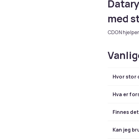
Datary
med st
CDON hjelper 
pendler til j
dataryggsekk
Vanlig
er mer enn ba
Bygget
Hvor stor 
teknol
Hva er for
En dataryggse
holde den bæ
Finnes de
materialer og
Noen modeller
orden og bes
Kan jeg b