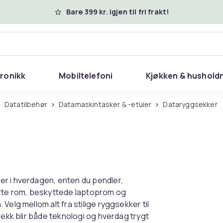
Bare 399 kr. igjen til fri frakt!
tronikk
Mobiltelefoni
Kjøkken & hushold
Datatilbehør
Datamaskintasker & -etuier
Dataryggsekker
er i hverdagen, enten du pendler,
arte rom, beskyttede laptoprom og
elg mellom alt fra stilige ryggsekker til
sekk blir både teknologi og hverdag trygt