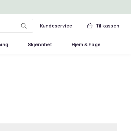
Kundeservice
Til kassen
ning
Skjønnhet
Hjem & hage