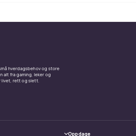
e for plantene hele året. På høysommeren skygger bladene m
våren når plantene trenger mye sol, har ikke bladene på tr
. Hvis du er heldig nok til å velge mellom morgen- og kveldsso
 beste alternativet, slik at plantene kan vokse seg sterke
ateriale bør jeg velge til drivhuset mi
 av glass er vanligvis dyrere og også skjøre, men de slipper i
 lys og er enkle å holde rene. Nå til dags finnes det mange
 små hverdagsbehov og store
til glass, som bølgepapp og polykarbonat. Bølgepapp er det b
n alt fra gaming, leker og
 men blir sprøtt etter noen år og er vanskeligere å holde rent
livet, rett og slett.
r litt dyrere, slipper inn mindre lys, men er et sterkt materia
Oppdage