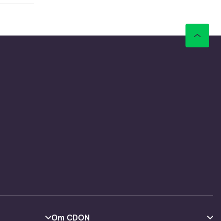
idt på
ærne
l, er
 gjennom
tt?
nn
illigste
, mens
le.
Om CDON