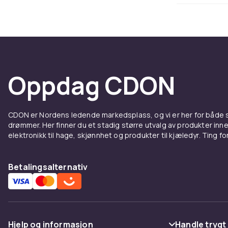
være til nytt
dagen, og om 
vokst ut ennå
morgensol det
dagen.
Oppdag CDON
Hvilket m
Drivhus laget
maksimalt med
CDON er Nordens ledende markedsplass, og vi er her for både
alternativer 
drømmer. Her finner du et stadig større utvalg av produkter inne
alternativet,
elektronikk til hage, skjønnhet og produkter til kjæledyr. Ting for 
polykarbonat e
Betalingsalternativ
Hjelp og informasjon
Handle trygt