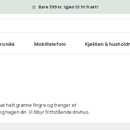
Bare 399 kr. igjen til fri frakt!
tronikk
Mobiltelefoni
Kjøkken & hushold
 har hatt grønne fingre og trenger et
g hagen din. Vi tilbyr frittstående drivhus,