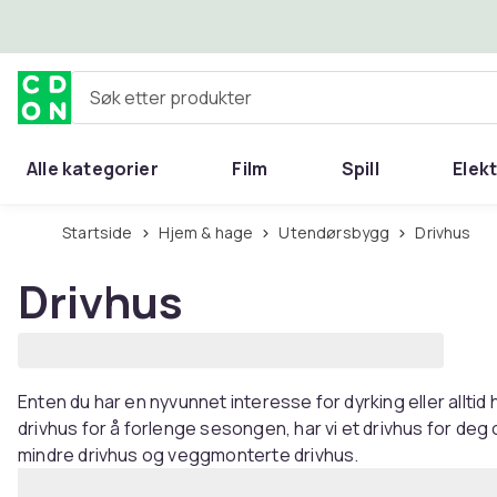
Hopp til hovedinnhold
Søk etter produkter
Alle kategorier
Film
Spill
Elek
Startside
Hjem & hage
Utendørsbygg
Drivhus
Drivhus
Enten du har en nyvunnet interesse for dyrking eller alltid
drivhus for å forlenge sesongen, har vi et drivhus for deg o
mindre drivhus og veggmonterte drivhus.