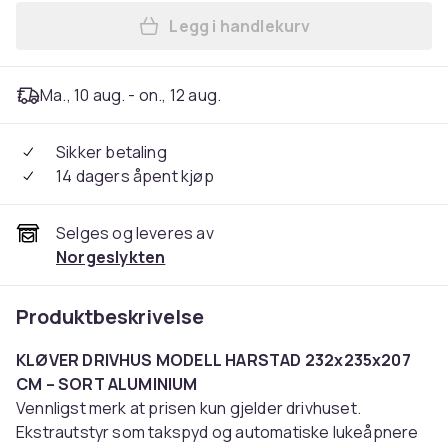
Legg i handlekurv
Legg Modell Harstad 232x23
Ma., 10 aug. - on., 12 aug.
Sikker betaling
14 dagers åpent kjøp
Selges og leveres av
Norgeslykten
Produktbeskrivelse
KLØVER DRIVHUS MODELL HARSTAD 232x235x207
CM – SORT ALUMINIUM
Vennligst merk at prisen kun gjelder drivhuset.
Ekstrautstyr som takspyd og automatiske lukeåpnere