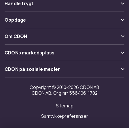
Vanlige spørsmål
Handle trygt
Spor pakke
Betaling
Oppdage
Angre & returner her
Levering
Kategorier
Kontakt oss
Om CDON
Vilkår & policy
Varemerker
Om oss
Tilbakekallinger
CDONs markedsplass
Guider
Kundeanmeldelser
Merchant Help Center
CDON på sosiale medier
Jobbe på CDON
Investor relations
Copyright © 2010-2026 CDON AB
CDON AB, Org.nr: 556406-1702
Tilgjengelighet
Sitemap
Samtykkepreferanser