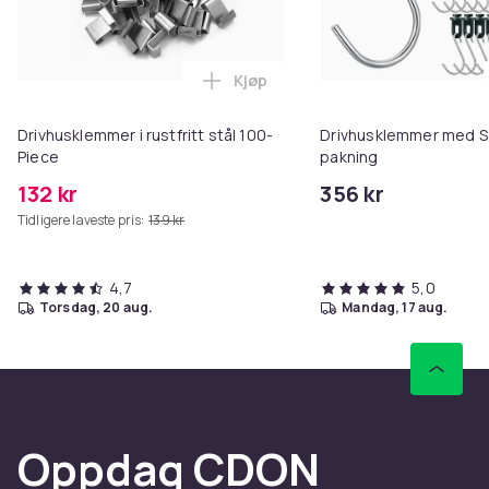
Kjøp
Legg Drivhusklemmer i rustfritt 
Drivhusklemmer i rustfritt stål 100-
Drivhusklemmer med S-
Piece
pakning
132 kr
356 kr
Tidligere laveste pris:
139 kr
4,7
5,0
torsdag, 20 aug.
mandag, 17 aug.
Oppdag CDON