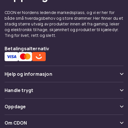
CDON er Nordens ledende markedsplass, og vi er her for
både små hverdagsbehov og store drømmer. Her finner du et
stadig større utvalg av produkter innen alt fra gaming, leker
og elektronikk til hage, skjønnhet og produkter til kjæledyr.
Ting for livet, rett og slett.
Betalingsalternativ
Hjelp og informasjon
Vanlige spørsmål
Handle trygt
Spor pakke
Betaling
Oppdage
Angre & returner her
Levering
Kategorier
Kontakt oss
Om CDON
Vilkår & policy