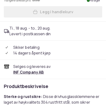
Tidligere laveste pris:
139 kr
På lager
Legg i handlekurv
Legg Drivhusklemmer i rustf
Ti., 18 aug. - to., 20 aug.
Levert i postkassen din
Sikker betaling
14 dagers åpent kjøp
Selges og leveres av
INF Company AB
Produktbeskrivelse
Sterke og rustsikre:
Disse drivhusglassklemmene er
laget av høykvalitets 304 rustfritt stål, som sikrer