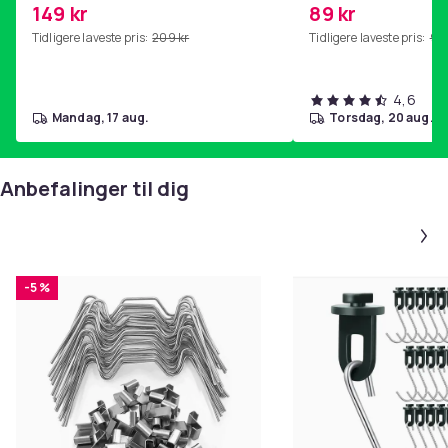
149 kr
89 kr
hjemmegymnastikk Purple
Tidligere laveste pris:
209 kr
Tidligere laveste pris:
99 
4,6
mandag, 17 aug.
torsdag, 20 aug.
Anbefalinger til dig
-5 %