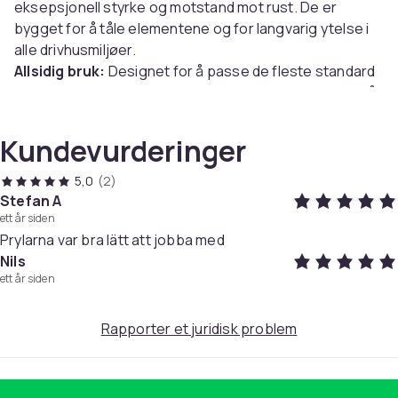
eksepsjonell styrke og motstand mot rust. De er
bygget for å tåle elementene og for langvarig ytelse i
alle drivhusmiljøer.
Allsidig bruk:
Designet for å passe de fleste standard
drivhusspesifikasjoner, er disse klemmene egnet for å
feste glasspaneler i forskjellige tykkelser. De er
perfekte for bruk i alle årstider og gir pålitelig støtte til
Kundevurderinger
drivhusglasset ditt hele året.
Trygt og stabilt:
Den Z-formede og W-formede
5,0
(2)
utformingen av klemmene gir et sikkert og stabilt grep
Stefan A
ett år siden
på glasspanelene, og forhindrer glidning eller
Prylarna var bra lätt att jobba med
bevegelse. Dette sikrer drivhusstrukturen din, selv
Nils
under vindfulle forhold.
ett år siden
Spesifikasjoner:
Farge: Sølv
Rapporter et juridisk problem
Størrelse: 7,5 x 3 x 0,12cm
Materiale: Rustfritt stål