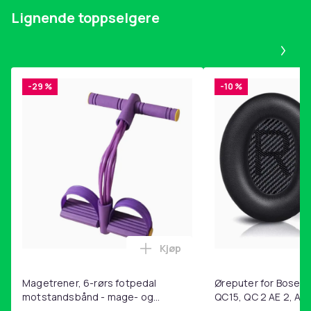
Pakken inkluderer:
Lignende toppselgere
50 x klemmer
Pa
Vekt, gram
92
-29 %
-10 %
Artikkel nr.
79900fc8-f39d-45ee-9ccf-dddfe0cc4809
Produktsikkerhetsinformasjon
Kjøp
Legg Magetrener, 6-rørs fotp
Magetrener, 6-rørs fotpedal
Øreputer for Bose QC
motstandsbånd - mage- og
QC15, QC 2 AE 2, AE 
kjernetrening, yoga og
SoundTrue, SoundLin