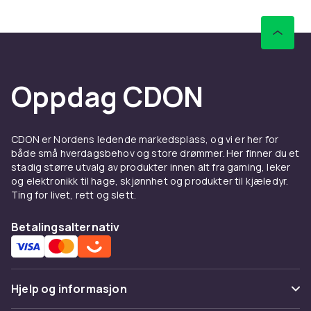
headsetet støtter PS5's 3D-audio. Bluetooth-
headsets har begrenset støtte på PS5.
Se PS5-kontrollere.
Hos CDON finner du PlayStation-produkter til
Oppdag CDON
konkurransedyktige priser med rask levering
og enkel returrett.
CDON er Nordens ledende markedsplass, og vi er her for
både små hverdagsbehov og store drømmer. Her finner du et
stadig større utvalg av produkter innen alt fra gaming, leker
og elektronikk til hage, skjønnhet og produkter til kjæledyr.
Ting for livet, rett og slett.
Betalingsalternativ
Hjelp og informasjon