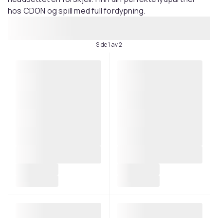
hos CDON og spill med full fordypning.
Side 1 av 2