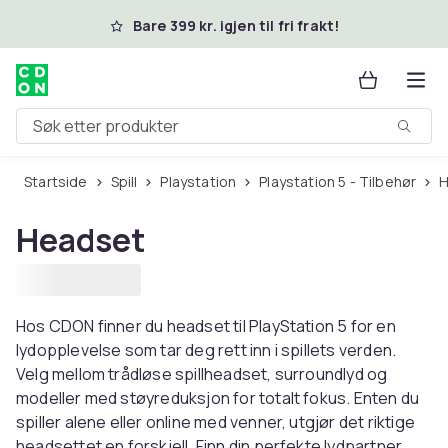
Hopp til hovedinnhold
Bare 399 kr. igjen til fri frakt!
Søk etter produkter
Startside
Spill
Playstation
Playstation 5 - Tilbehør
Headset
Hos CDON finner du headset til PlayStation 5 for en
lydopplevelse som tar deg rett inn i spillets verden.
Velg mellom trådløse spillheadset, surroundlyd og
modeller med støyreduksjon for totalt fokus. Enten du
spiller alene eller online med venner, utgjør det riktige
headsettet en forskjell. Finn din perfekte lydpartner