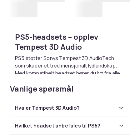
PS5-headsets – opplev
Tempest 3D Audio
PS5 støtter Sonys Tempest 3D AudioTech
som skaper et tredimensjonalt lydlandskap.
Med kompatibelt headset hører du lyd fra alle
retninger. Pulse 3D Wireless er Sonys eget
Vanlige spørsmål
headset optimert til PS5 med opptil 12 timers
batteritid.
Tredjeparts headsets og tips
Hva er Tempest 3D Audio?
SteelSeries Arctis, Turtle Beach, HyperX og
Hvilket headset anbefales til PS5?
Razer er populære valg. Velg trådløst via USB-
dongle eller kablet via 3,5mm. Bekreft at