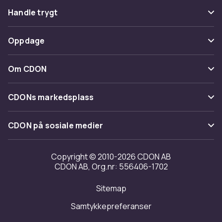
Vanlige spørsmål
Handle trygt
Spor pakke
Betaling
Oppdage
Angre & returner her
Levering
Kategorier
Kontakt oss
Om CDON
Vilkår & policy
Varemerker
Om oss
Tilbakekallinger
CDONs markedsplass
Guider
Kundeanmeldelser
Merchant Help Center
CDON på sosiale medier
Jobbe på CDON
Investor relations
Copyright © 2010-2026 CDON AB
CDON AB, Org.nr: 556406-1702
Tilgjengelighet
Sitemap
Samtykkepreferanser