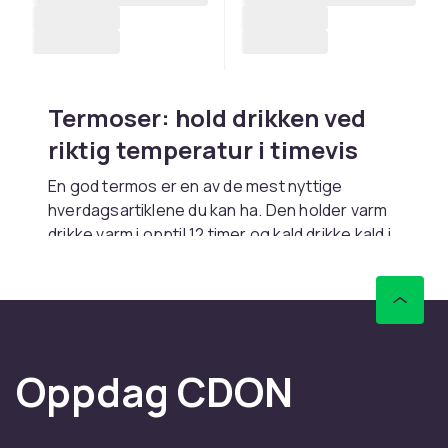
Termoser: hold drikken ved
riktig temperatur i timevis
En god termos er en av de mest nyttige
hverdagsartiklene du kan ha. Den holder varm
drikke varm i opptil 12 timer og kald drikke kald i
opptil 24 timer uten ekstern kilde til energi. En
vakuumisolert termos er perfekt til kaffebruk,
te, suppe og alle typer drikke som skal
beholde temperaturen over tid. Fra daglig bruk
til turer i fjellet er termos et uunnværlig
Oppdag CDON
hjelpemiddel.
Vakuumisolasjon: