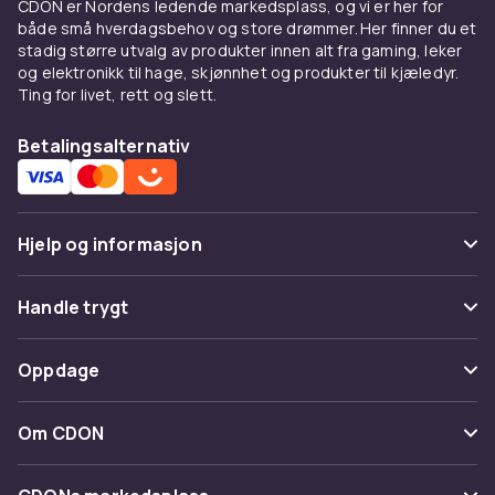
hemmeligheten bak god
CDON er Nordens ledende markedsplass, og vi er her for
både små hverdagsbehov og store drømmer. Her finner du et
termos
stadig større utvalg av produkter innen alt fra gaming, leker
og elektronikk til hage, skjønnhet og produkter til kjæledyr.
Moderne termoser bruker vakuumisolasjon,
Ting for livet, rett og slett.
som betyr at et tomrom er skapt mellom to lag
med stål eller glass. Vakuumet forhindrer
Betalingsalternativ
varmeoverføring via konduksjon og
konveksjon. Dette gir en isolasjonseffekt som
er langt bedre enn tradisjonell
polyurethankum. Kvaliteten på vakuumet er
Hjelp og informasjon
avgjørende for termosets ytelse. En premium-
termos fra et anerkjent merke kan holde
Vanlige spørsmål
Handle trygt
drikken varm i 12 timer og kald i 24 timer.
Spor pakke
Betaling
Typer og størrelser av
Oppdage
Angre & returner her
termoser
Levering
Kategorier
Kontakt oss
Om CDON
Termoser fås fra 250 ml miniformater til 2 liter
Vilkår & policy
Varemerker
store termoser. Den vanligste størrelsen er
Om oss
Tilbakekallinger