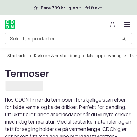
Hopp til hovedinnhold
Bare 399 kr. igjen til fri frakt!
Søk etter produkter
Startside
Kjøkken & husholdning
Matoppbevaring
Tr
Termoser
Hos CDON finner du termoser i forskjellige størrelser
for både varme og kalde drikker. Perfekt for pendling,
utflukter eller lange arbeidsdager når du vil nyte drikker
med riktig temperatur. Med slitesterke materialer og en
tett forsegling holder de på varmen lenge. CDON gjør
det enkelt å ta med deg dine hverdagsfavoritter –