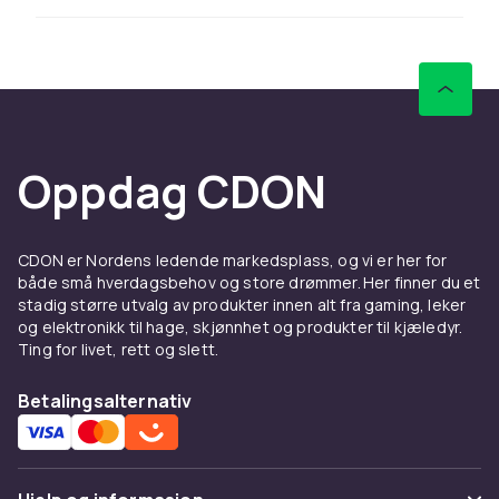
plass på toppen til lamper, bilder og
dekorasjoner.
Ønsker du å supplere kommoden med møbler
som gir mer hengende oppbevaring? Se
sortimentet vårt av
skap og garderober
som
gir generøs plass til klær og lin ved siden av
Oppdag CDON
kommoden i soverommet.
Velg kommode etter rom og
behov
CDON er Nordens ledende markedsplass, og vi er her for
både små hverdagsbehov og store drømmer. Her finner du et
I soverommet er kommoden en naturlig del av
stadig større utvalg av produkter innen alt fra gaming, leker
og elektronikk til hage, skjønnhet og produkter til kjæledyr.
oppbevaringsløsningen. Her oppbevarer du
Ting for livet, rett og slett.
klær, tilbehør og annet du vil ha lett tilgjengelig
men likevel ryddig. Tenk på å kombinere
Betalingsalternativ
skuffer i ulike størrelser: større skuffer til
gensere og bukser, mindre skuffer til tilbehør
og undertøy. En kommode med seks til åtte
skuffer dekker i de fleste tilfeller hele behovet