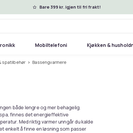
Bare 399 kr. igjen til fri frakt!
tronikk
Mobiltelefoni
Kjøkken & hushold
& spatilbehør
Bassengvarmere
gen både lengre og mer behagelig.
 spa, finnes det energieffektive
ratur. Med riktig varmer unngår du kalde
t enkelt å finne en løsning som passer