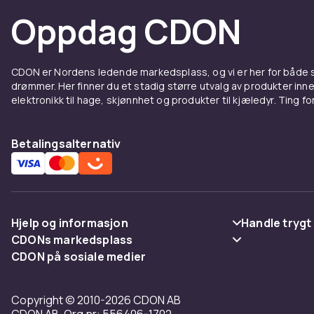
Oppdag CDON
CDON er Nordens ledende markedsplass, og vi er her for både
drømmer. Her finner du et stadig større utvalg av produkter inne
elektronikk til hage, skjønnhet og produkter til kjæledyr. Ting for 
Betalingsalternativ
Hjelp og informasjon
Handle trygt
CDONs markedsplass
Vanlige spørsmål
Betaling
CDON på sosiale medier
Merchant Help Center
Spor pakke
Levering
Copyright © 2010-2026 CDON AB
Angre & returner her
Vilkår & polic
CDON AB, Org.nr: 556406-1702