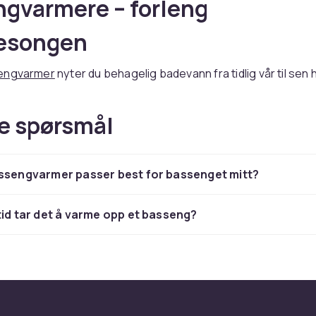
gvarmere – forleng
esongen
engvarmer
nyter du behagelig badevann fra tidlig vår til sen 
, solvarmesystemer og elvarmere hever vanntemperature
gjør bassenget brukbart over en betydelig lengre periode. 
e spørsmål
re for alle bassengstørrelser.
iktig oppvarmingsløsning
assengvarmer passer best for bassenget mitt?
er energieffektive for større bassenger, mens solvarmesl
 og gratis i drift. Elvarmere passer til mindre bassenger og 
tid tar det å varme opp et basseng?
d
bassengbeskyttelse
for å redusere varmetap og
tstyr
for komplett bassengpleie.