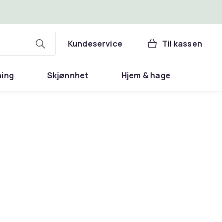
Kundeservice
Til kassen
ning
Skjønnhet
Hjem & hage