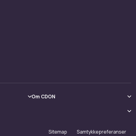
Om CDON
Om oss
Kundeanmeldelser
Jobbe på CDON
Sitemap
Samtykkepreferanser