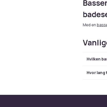
Bassen
bades
Med en
bass
Varmepumper
effektivt og 
Vanlig
bassengvarme
Velg r
Hvilken b
Varmepumper 
miljøvennlige
Hvor lang 
Kombinér me
vedlikeholdsu