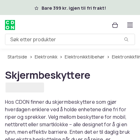
Hopp til hovedinnhold
Bare 399 kr. igjen til fri frakt!
Søk etter produkter
Startside
Elektronikk
Elektronikktilbehør
Elektronikkfi
Skjermbeskyttere
Hos CDON finner du skjermbeskyttere som gjør
hverdagen enklere ved å holde enhetene dine fri for
riper og sprekker. Velg mellom beskyttere for mobil,
nettbrett eller smartklokke – alle designet for å gi en
tynn, men effektiv barriere. Enten det er til daglig bruk
eller ekstra beskyttelse når du er på reise, er