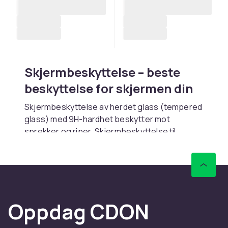
Skjermbeskyttelse – beste
beskyttelse for skjermen din
Skjermbeskyttelse av herdet glass (tempered
glass) med 9H-hardhet beskytter mot
sprekker og riper. Skjermbeskyttelse til
iPhone og Samsung Galaxy er de mest søkte.
Kjøp
skærmbeskyttelser
online hos CDON.
Fordeler og bruksanvisning
for Skjermbeskyttere
Oppdag CDON
Hos CDON finner du Skjermbeskyttere fra