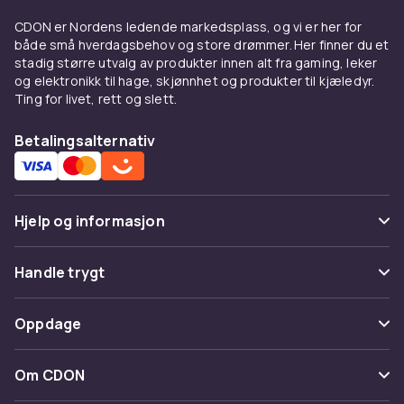
ledende produsenter til konkurransedyktige
priser. Vårt brede sortiment dekker alle
CDON er Nordens ledende markedsplass, og vi er her for
prisklasser, fra innstegsmodeller til avanserte
både små hverdagsbehov og store drømmer. Her finner du et
stadig større utvalg av produkter innen alt fra gaming, leker
profesjonelle løsninger. Alle produkter er
og elektronikk til hage, skjønnhet og produkter til kjæledyr.
sertifiserte og møter europeiske kvalitets- og
Ting for livet, rett og slett.
sikkerhetsstandarder.
Når du kjøper Skjermbeskyttere hos CDON, får
Betalingsalternativ
du tilgang til produktbeskrivelser med
detaljerte spesifikasjoner, kundeanmeldelser
og enkel sammenligning av modeller. Vi tilbyr
Hjelp og informasjon
rask levering og enkel retur.
Fordeler og bruksanvisning
Vanlige spørsmål
Handle trygt
for Skjermbeskyttere
Spor pakke
Betaling
Oppdage
Hos CDON finner du Skjermbeskyttere fra
Angre & returner her
ledende produsenter til konkurransedyktige
Levering
Kategorier
priser. Vårt brede sortiment dekker alle
Kontakt oss
Om CDON
Vilkår & policy
prisklasser, fra innstegsmodeller til avanserte