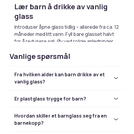
Lær barn å drikke av vanlig
glass
Introduser åpne glass tidlig – allerede fra ca. 12
måneder med litt vann. Fyll bare glasset halvt
for å redusere søl. Øv ved rolige anledninger
og ros hvert fremskritt.
Vanlige spørsmål
Stell og rengjøring
Barnglass av tritan eller stål er lette å rengjøre
Fra hvilken alder kan barn drikke av et
og oftest oppvaskmaskinssikre. Stålglass
vanlig glass?
forblir hygieniske lenge. Kontroller jevnlig at
det ikke har oppstått skader eller sprekker.
Er plastglass trygge for barn?
Valg av materiale ut fra
miljøaspekter
Hvordan skiller et barnglass seg fra en
barnekopp?
Rustfritt stål er det mest holdbare og
miljøvennlige valget på lang sikt. Tritan-plast er