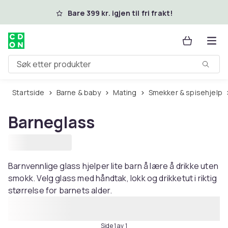
Hopp til hovedinnhold
Bare 399 kr. igjen til fri frakt!
Søk etter produkter
Startside
Barne & baby
Mating
Smekker & spisehjelp
Barneglass
Barnvennlige glass hjelper lite barn å lære å drikke uten
smokk. Velg glass med håndtak, lokk og drikketut i riktig
størrelse for barnets alder.
Side 1 av 1