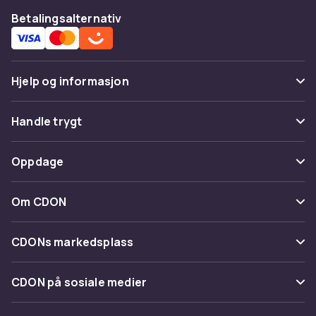
Betalingsalternativ
Hjelp og informasjon
Vanlige spørsmål
Handle trygt
Spor pakke
Betaling
Oppdage
Angre & returner her
Levering
Kategorier
Kontakt oss
Om CDON
Vilkår & policy
Varemerker
Om oss
Tilbakekallinger
CDONs markedsplass
Guider
Kundeanmeldelser
Merchant Help Center
CDON på sosiale medier
Jobbe på CDON