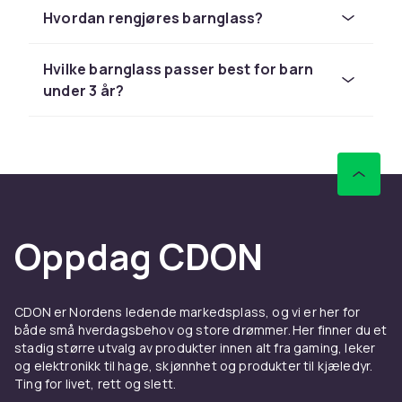
også et godt valg som holder lenge. Unngå
Hvordan rengjøres barnglass?
engangsglass og velg kvalitet som holder i
mange år.
Hvilke barnglass passer best for barn
under 3 år?
Oppdag CDON
CDON er Nordens ledende markedsplass, og vi er her for
både små hverdagsbehov og store drømmer. Her finner du et
stadig større utvalg av produkter innen alt fra gaming, leker
og elektronikk til hage, skjønnhet og produkter til kjæledyr.
Ting for livet, rett og slett.