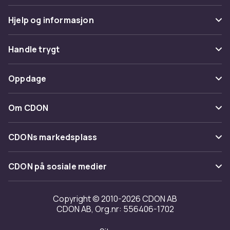
Hjelp og informasjon
Vanlige spørsmål
Handle trygt
Spor pakke
Betaling
Oppdage
Angre & returner her
Levering
Kategorier
Kontakt oss
Om CDON
Vilkår & policy
Varemerker
Om oss
Tilbakekallinger
CDONs markedsplass
Guider
Kundeanmeldelser
Merchant Help Center
CDON på sosiale medier
Jobbe på CDON
Investor relations
Copyright © 2010-2026 CDON AB
CDON AB, Org.nr: 556406-1702
Tilgjengelighet