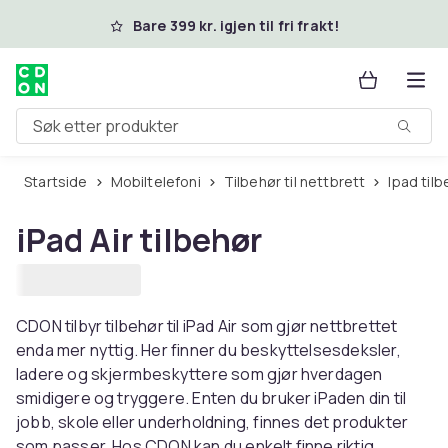
Hopp til hovedinnhold
Bare 399 kr. igjen til fri frakt!
Søk etter produkter
Startside
Mobiltelefoni
Tilbehør til nettbrett
Ipad til
iPad Air tilbehør
CDON tilbyr tilbehør til iPad Air som gjør nettbrettet
enda mer nyttig. Her finner du beskyttelsesdeksler,
ladere og skjermbeskyttere som gjør hverdagen
smidigere og tryggere. Enten du bruker iPaden din til
jobb, skole eller underholdning, finnes det produkter
som passer. Hos CDON kan du enkelt finne riktig