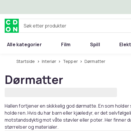
Hopp til hovedinnhold
Søk etter produkter
Alle kategorier
Film
Spill
Elek
Startside
Interiør
Tepper
Dørmatter
Dørmatter
Hallen fortjener en skikkelig god dørmatte. En som holder 
holde ren. Hvis du har barn eller kjæledyr, er det selvfølgel
motstandsdyktig mot våte støvler eller poter. Her finner du
størrelser og materialer.