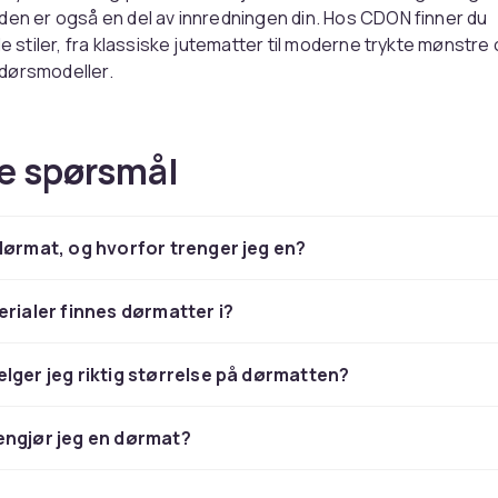
den er også en del av innredningen din. Hos CDON finner du
le stiler, fra klassiske jutematter til moderne trykte mønstre
dørsmodeller.
r trenger du en god dørmat?
e spørsmål
ørmat beskytter hjemmet ditt på flere måter. Utendørsmatta
te smusset og grusen fra skoene allerede før du går inn, m
te tar seg av det finere støvet og fuktigheten. Sammen re
dørmat, og hvorfor trenger jeg en?
engden smuss som spres innendørs, noe som betyr færre
og et renere hjem.
erialer finnes dørmatter i?
ler også en sikkerhetsfunksjon. En sklisikker matte ved inn
r risikoen for ulykker, særlig ved regnvær når gulvet lett bli
r at matten har en ordentlig sklisikker bunn hvis den plassere
lger jeg riktig størrelse på dørmatten?
 gulv.
engjør jeg en dørmat?
ørmat for utendørsbruk