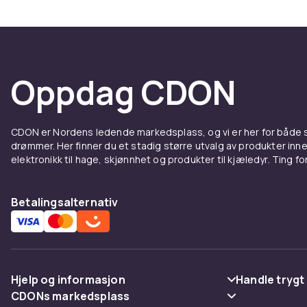
Utendørsdørma
temperatursv
populære valg
utmerkede til
holdbare og e
Oppdag CDON
Tenk på størr
fyller ikke s
plass til å tø
CDON er Nordens ledende markedsplass, og vi er her for både
drømmer. Her finner du et stadig større utvalg av produkter inne
Dørmat
elektronikk til hage, skjønnhet og produkter til kjæledyr. Ting for 
Innendørsdørm
Betalingsalternativ
Myke bomulls
passer perfek
halmmatte ell
Husk at entré
Hjelp og informasjon
Handle trygt
rengjøre – g
CDONs markedsplass
fuktig klut. 
Vanlige spørsmål
Betaling