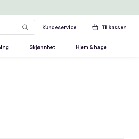
Kundeservice
Til kassen
ning
Skjønnhet
Hjem & hage