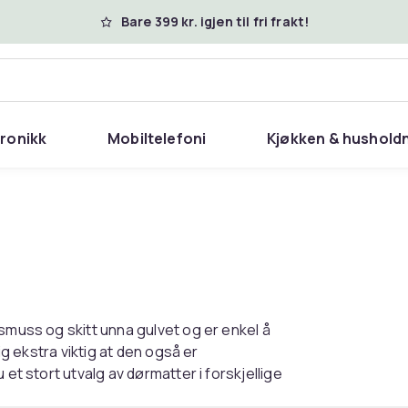
Bare 399 kr. igjen til fri frakt!
tronikk
Mobiltelefoni
Kjøkken & hushold
smuss og skitt unna gulvet og er enkel å
ig ekstra viktig at den også er
 et stort utvalg av dørmatter i forskjellige