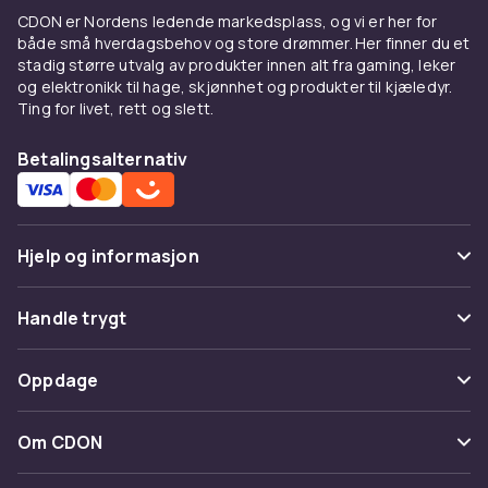
puslespill, blir matten raskt et opplagt tilbehør
CDON er Nordens ledende markedsplass, og vi er her for
som forenkler hele opplevelsen.
både små hverdagsbehov og store drømmer. Her finner du et
stadig større utvalg av produkter innen alt fra gaming, leker
Puslespilllim som bevarer det
og elektronikk til hage, skjønnhet og produkter til kjæledyr.
ferdige puslespillet ditt
Ting for livet, rett og slett.
Når den siste brikken er plassert, ønsker
Betalingsalternativ
mange å bevare resultatet. Med puslespilllim
kan du feste brikkene permanent og gjøre
puslespillet klart for innramming. Limet påføres
oppå puslespillet og tørker gjennomsiktig, noe
Hjelp og informasjon
som betyr at fargene og detaljene i motivet
beholdes. Et ferdig puslespill kan bli et
Vanlige spørsmål
Handle trygt
personlig maleri i hjemmet eller en verdifull
Spor pakke
gave.
Betaling
Oppdage
Angre & returner her
For barn og voksne som
Levering
Kategorier
elsker puslespill
Kontakt oss
Om CDON
Vilkår & policy
Varemerker
Puslespillmatter og puslespilllim passer både