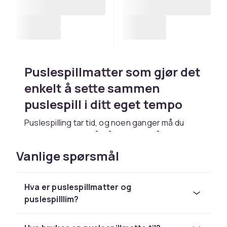
Puslespillmatter som gjør det
enkelt å sette sammen
puslespill i ditt eget tempo
Puslespilling tar tid, og noen ganger må du
kunne pause uten å måtte starte på nytt. Med
en puslespillmatte kan du rulle sammen det
Vanlige spørsmål
pågående puslespillet og fortsette senere.
Det er en praktisk løsning for deg som legger
puslespill på spisebordet eller i stuen og
Hva er puslespillmatter og
ønsker å kunne frigjøre overflaten når det
puslespilllim?
trengs.