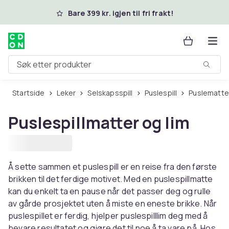
Hopp til hovedinnhold
Bare 399 kr. igjen til fri frakt!
Søk etter produkter
Startside
Leker
Selskapsspill
Puslespill
Puslematte
Puslespillmatter og lim
Å sette sammen et puslespill er en reise fra den første
brikken til det ferdige motivet. Med en puslespillmatte
kan du enkelt ta en pause når det passer deg og rulle
av gårde prosjektet uten å miste en eneste brikke. Når
puslespillet er ferdig, hjelper puslespilllim deg med å
bevare resultatet og gjøre det til noe å ta vare på. Hos