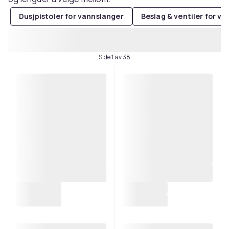
Dusjpistoler for vannslanger
Beslag & ventiler for v
Side 1 av 38