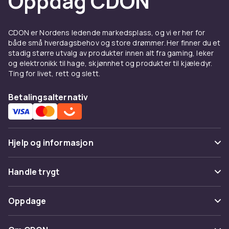
Oppdag CDON
CDON er Nordens ledende markedsplass, og vi er her for
både små hverdagsbehov og store drømmer. Her finner du et
stadig større utvalg av produkter innen alt fra gaming, leker
og elektronikk til hage, skjønnhet og produkter til kjæledyr.
Ting for livet, rett og slett.
Betalingsalternativ
Hjelp og informasjon
Vanlige spørsmål
Handle trygt
Spor pakke
Betaling
Oppdage
Angre & returner her
Levering
Kategorier