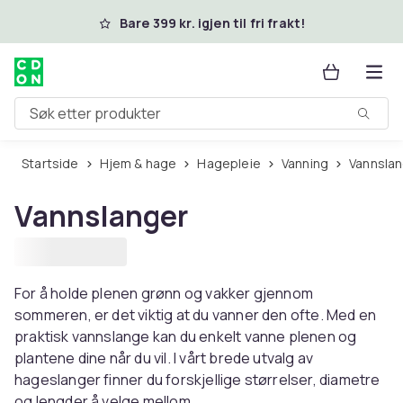
Hopp til hovedinnhold
Bare 399 kr. igjen til fri frakt!
Søk etter produkter
Startside
Hjem & hage
Hagepleie
Vanning
Vannsla
Vannslanger
For å holde plenen grønn og vakker gjennom
sommeren, er det viktig at du vanner den ofte. Med en
praktisk vannslange kan du enkelt vanne plenen og
plantene dine når du vil. I vårt brede utvalg av
hageslanger finner du forskjellige størrelser, diametre
og lengder å velge mellom.