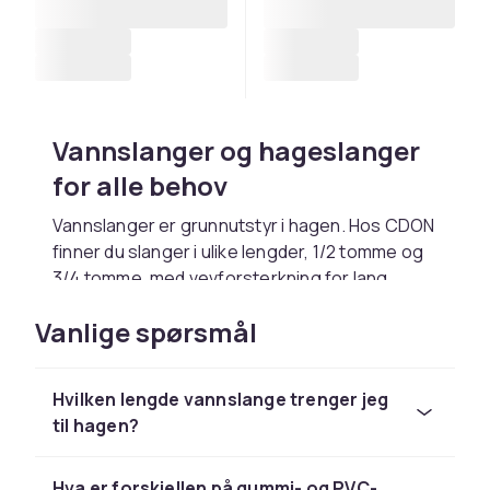
Vannslanger og hageslanger
for alle behov
Vannslanger er grunnutstyr i hagen. Hos CDON
finner du slanger i ulike lengder, 1/2 tomme og
3/4 tomme, med vevforsterkning for lang
levetid.
Vanlige spørsmål
Velg riktig lengde og diameter
15 til 20 meter rekker for mindre hager. 25 til 50
Hvilken lengde vannslange trenger jeg
meter trengs for større flater. Slangetrommel
til hagen?
gjør oppbevaring enklere.
Hva er forskjellen på gummi- og PVC-